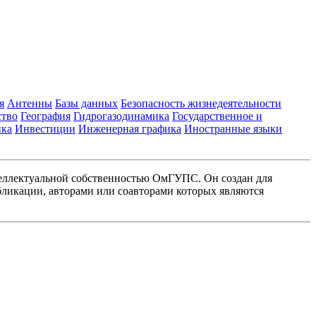
я
Антенны
Базы данных
Безопасность жизнедеятельности
ство
География
Гидрогазодинамика
Государственное и
ика
Инвестиции
Инженерная графика
Иностранные языки
еллектуальной собственностью ОмГУПС. Он создан для
ликации, авторами или соавторами которых являются