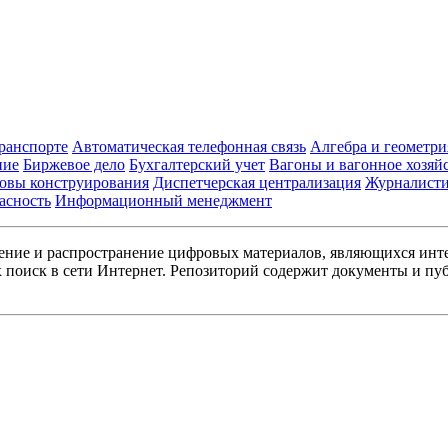
транспорте
Автоматическая телефонная связь
Алгебра и геометри
ние
Биржевое дело
Бухгалтерский учет
Вагоны и вагонное хозяй
овы конструирования
Диспетчерская централизация
Журналист
асность
Информационный менеджмент
ние и распространение цифровых материалов, являющихся инт
поиск в сети Интернет. Репозиторий содержит документы и пуб