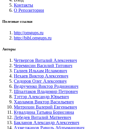
Контакты
О Репозитории
Полезные ссылки
http://omgups.ru
http://bibl.omgups.ru
Авторы
Четвергов Виталий Алексеевич
Черемисин Василий Титович
Галиев Ильхам Исламович
Нехаев Виктор Алексеевич
Сидоров Олег Алексеевич
Ведрученко Виктор Родионович
Шпалтаков Владимир Петрович
Тэттэр Александр Юрьевич
Харламов Виктор Васильевич
Митрохин Валерий Евгеньевич
Кувалдина Татьяна Борисовна
Лебедев Виталий Матвеевич
Бакланов Александр Алексеевич
Ахмеджанов Равиль Абдраманович