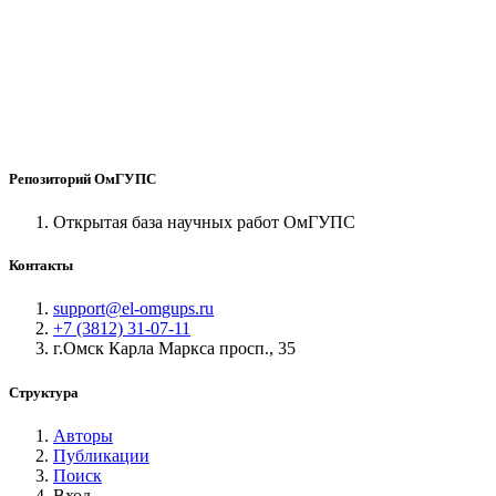
Репозиторий ОмГУПС
Открытая база научных работ ОмГУПС
Контакты
support@el-omgups.ru
+7 (3812) 31-07-11
г.Омск Карла Маркса просп., 35
Структура
Авторы
Публикации
Поиск
Вход