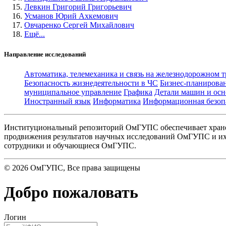
Левкин Григорий Григорьевич
Усманов Юрий Ахкемович
Овчаренко Сергей Михайлович
Ещё...
Направление исследований
Автоматика, телемеханика и связь на железнодорожном 
Безопасность жизнедеятельности в ЧС
Бизнес-планирова
муниципальное управление
Графика
Детали машин и осн
Иностранный язык
Информатика
Информационная безоп
Институциональный репозиторий ОмГУПС обеспечивает хране
продвижения результатов научных исследований ОмГУПС и их 
сотрудники и обучающиеся ОмГУПС.
©
2026
ОмГУПС
, Все права защищены
Добро пожаловать
Логин