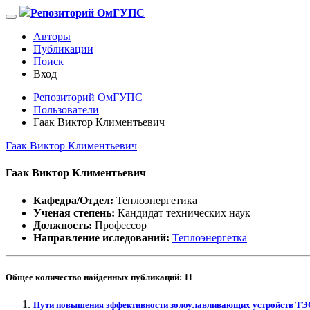
Репозиторий ОмГУПС
Авторы
Публикации
Поиск
Вход
Репозиторий ОмГУПС
Пользователи
Гаак Виктор Климентьевич
Гаак Виктор Климентьевич
Гаак Виктор Климентьевич
Кафедра/Отдел:
Теплоэнергетика
Ученая степень:
Кандидат технических наук
Должность:
Профессор
Направление иследований:
Теплоэнергетка
Общее количество найденных публикаций:
11
Пути повышения эффективности золоулавливающих устройств ТЭ