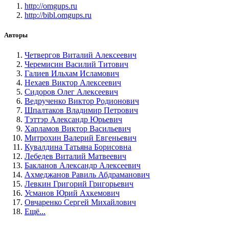
http://omgups.ru
http://bibl.omgups.ru
Авторы
Четвергов Виталий Алексеевич
Черемисин Василий Титович
Галиев Ильхам Исламович
Нехаев Виктор Алексеевич
Сидоров Олег Алексеевич
Ведрученко Виктор Родионович
Шпалтаков Владимир Петрович
Тэттэр Александр Юрьевич
Харламов Виктор Васильевич
Митрохин Валерий Евгеньевич
Кувалдина Татьяна Борисовна
Лебедев Виталий Матвеевич
Бакланов Александр Алексеевич
Ахмеджанов Равиль Абдраманович
Левкин Григорий Григорьевич
Усманов Юрий Ахкемович
Овчаренко Сергей Михайлович
Ещё...