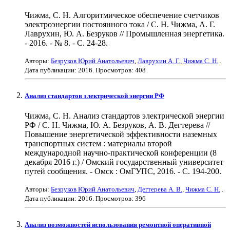
Чижма, С. Н. Алгоритмическое обеспечение счетчиков
электроэнергии постоянного тока / С. Н. Чижма, А. Г.
Лаврухин, Ю. А. Безруков // Промышленная энергетика.
- 2016. - № 8. - С. 24-28.
Авторы:
Безруков Юрий Анатольевич
,
Лаврухин А. Г.
,
Чижма С. Н.
.
Дата публикации:
2016
. Просмотров: 408
Анализ стандартов электрической энергии РФ
Чижма, С. Н. Анализ стандартов электрической энергии
РФ / С. Н. Чижма, Ю. А. Безруков, А. В. Дегтерева //
Повышение энергетической эффективности наземных
транспортных систем : материалы второй
международной научно-практической конференции (8
декабря 2016 г.) / Омский государственный университет
путей сообщения. - Омск : ОмГУПС, 2016. - С. 194-200.
Авторы:
Безруков Юрий Анатольевич
,
Дегтерева А. В.
,
Чижма С. Н.
.
Дата публикации:
2016
. Просмотров: 396
Анализ возможностей использования ремонтной оперативной