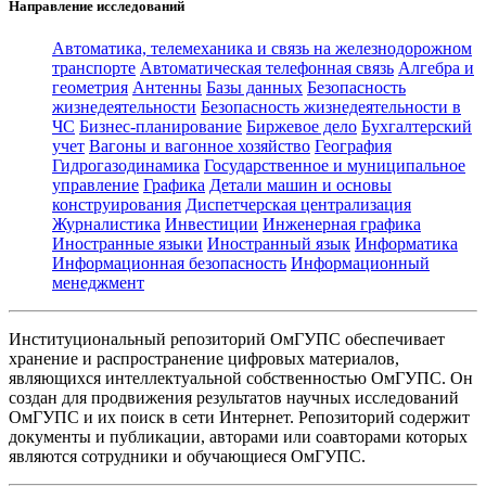
Направление исследований
Автоматика, телемеханика и связь на железнодорожном
транспорте
Автоматическая телефонная связь
Алгебра и
геометрия
Антенны
Базы данных
Безопасность
жизнедеятельности
Безопасность жизнедеятельности в
ЧС
Бизнес-планирование
Биржевое дело
Бухгалтерский
учет
Вагоны и вагонное хозяйство
География
Гидрогазодинамика
Государственное и муниципальное
управление
Графика
Детали машин и основы
конструирования
Диспетчерская централизация
Журналистика
Инвестиции
Инженерная графика
Иностранные языки
Иностранный язык
Информатика
Информационная безопасность
Информационный
менеджмент
Институциональный репозиторий ОмГУПС обеспечивает
хранение и распространение цифровых материалов,
являющихся интеллектуальной собственностью ОмГУПС. Он
создан для продвижения результатов научных исследований
ОмГУПС и их поиск в сети Интернет. Репозиторий содержит
документы и публикации, авторами или соавторами которых
являются сотрудники и обучающиеся ОмГУПС.