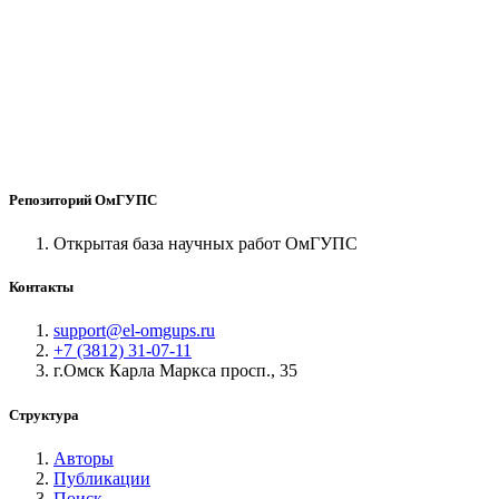
Репозиторий ОмГУПС
Открытая база научных работ ОмГУПС
Контакты
support@el-omgups.ru
+7 (3812) 31-07-11
г.Омск Карла Маркса просп., 35
Структура
Авторы
Публикации
Поиск