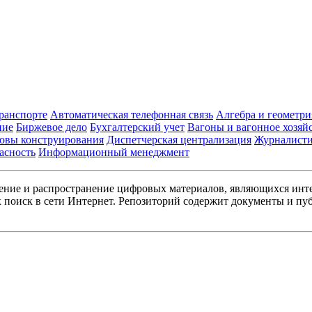
транспорте
Автоматическая телефонная связь
Алгебра и геометри
ние
Биржевое дело
Бухгалтерский учет
Вагоны и вагонное хозяй
овы конструирования
Диспетчерская централизация
Журналист
асность
Информационный менеджмент
ние и распространение цифровых материалов, являющихся инт
поиск в сети Интернет. Репозиторий содержит документы и пуб