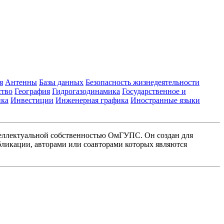
я
Антенны
Базы данных
Безопасность жизнедеятельности
ство
География
Гидрогазодинамика
Государственное и
ика
Инвестиции
Инженерная графика
Иностранные языки
еллектуальной собственностью ОмГУПС. Он создан для
ликации, авторами или соавторами которых являются