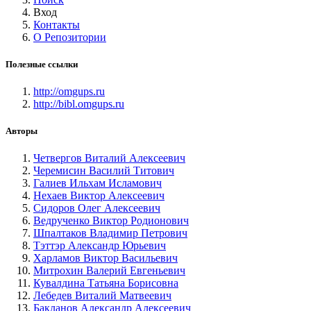
Вход
Контакты
О Репозитории
Полезные ссылки
http://omgups.ru
http://bibl.omgups.ru
Авторы
Четвергов Виталий Алексеевич
Черемисин Василий Титович
Галиев Ильхам Исламович
Нехаев Виктор Алексеевич
Сидоров Олег Алексеевич
Ведрученко Виктор Родионович
Шпалтаков Владимир Петрович
Тэттэр Александр Юрьевич
Харламов Виктор Васильевич
Митрохин Валерий Евгеньевич
Кувалдина Татьяна Борисовна
Лебедев Виталий Матвеевич
Бакланов Александр Алексеевич