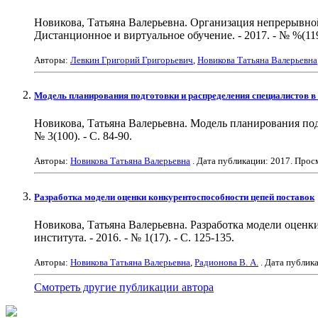
Новикова, Татьяна Валерьевна. Организация непрерывной 
Дистанционное и виртуальное обучение. - 2017. - № %(119)
Авторы:
Левкин Григорий Григорьевич
,
Новикова Татьяна Валерьевна
Модель планирования подготовки и распределения специалистов в
Новикова, Татьяна Валерьевна. Модель планирования подг
№ 3(100). - С. 84-90.
Авторы:
Новикова Татьяна Валерьевна
. Дата публикации:
2017
. Прос
Разработка модели оценки конкурентоспособности цепей поставок
Новикова, Татьяна Валерьевна. Разработка модели оценки
института. - 2016. - № 1(17). - С. 125-135.
Авторы:
Новикова Татьяна Валерьевна
,
Радионова В. А.
. Дата публик
Смотреть другие публикации автора