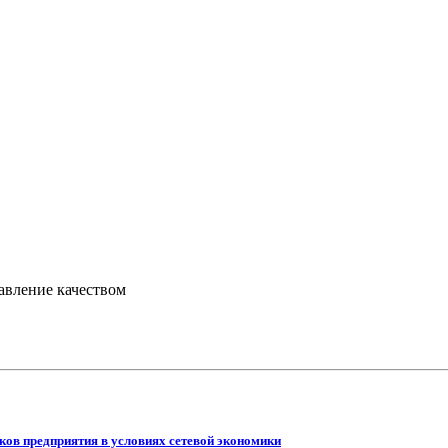
авление качеством
ов предприятия в условиях сетевой экономики