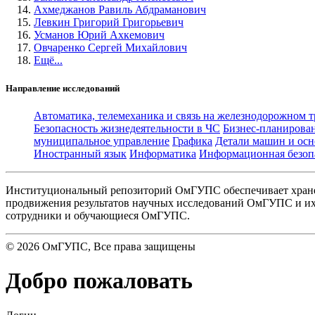
Ахмеджанов Равиль Абдраманович
Левкин Григорий Григорьевич
Усманов Юрий Ахкемович
Овчаренко Сергей Михайлович
Ещё...
Направление исследований
Автоматика, телемеханика и связь на железнодорожном 
Безопасность жизнедеятельности в ЧС
Бизнес-планирова
муниципальное управление
Графика
Детали машин и осн
Иностранный язык
Информатика
Информационная безоп
Институциональный репозиторий ОмГУПС обеспечивает хране
продвижения результатов научных исследований ОмГУПС и их 
сотрудники и обучающиеся ОмГУПС.
©
2026
ОмГУПС
, Все права защищены
Добро пожаловать