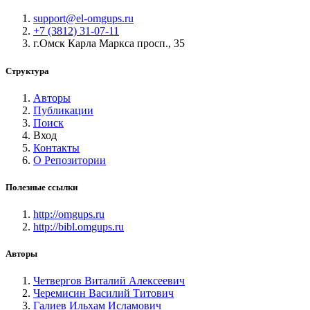
support@el-omgups.ru
+7 (3812) 31-07-11
г.Омск Карла Маркса просп., 35
Структура
Авторы
Публикации
Поиск
Вход
Контакты
О Репозитории
Полезные ссылки
http://omgups.ru
http://bibl.omgups.ru
Авторы
Четвергов Виталий Алексеевич
Черемисин Василий Титович
Галиев Ильхам Исламович