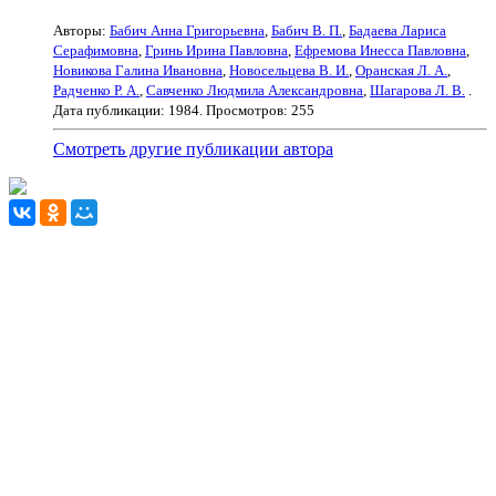
Авторы:
Бабич Анна Григорьевна
,
Бабич В. П.
,
Бадаева Лариса
Серафимовна
,
Гринь Ирина Павловна
,
Ефремова Инесса Павловна
,
Новикова Галина Ивановна
,
Новосельцева В. И.
,
Оранская Л. А.
,
Радченко Р. А.
,
Савченко Людмила Александровна
,
Шагарова Л. В.
.
Дата публикации:
1984
. Просмотров: 255
Смотреть другие публикации автора