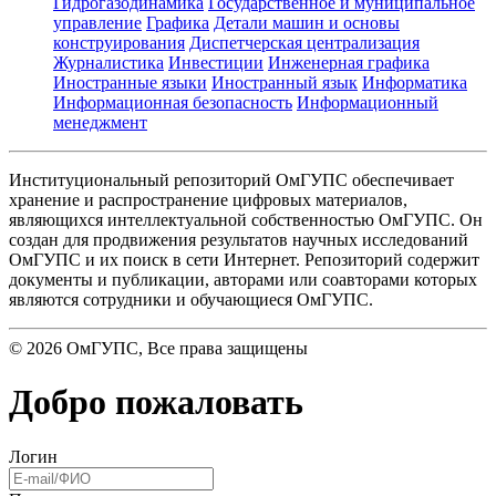
Гидрогазодинамика
Государственное и муниципальное
управление
Графика
Детали машин и основы
конструирования
Диспетчерская централизация
Журналистика
Инвестиции
Инженерная графика
Иностранные языки
Иностранный язык
Информатика
Информационная безопасность
Информационный
менеджмент
Институциональный репозиторий ОмГУПС обеспечивает
хранение и распространение цифровых материалов,
являющихся интеллектуальной собственностью ОмГУПС. Он
создан для продвижения результатов научных исследований
ОмГУПС и их поиск в сети Интернет. Репозиторий содержит
документы и публикации, авторами или соавторами которых
являются сотрудники и обучающиеся ОмГУПС.
©
2026
ОмГУПС
, Все права защищены
Добро пожаловать
Логин