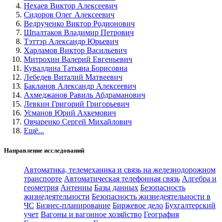
Нехаев Виктор Алексеевич
Сидоров Олег Алексеевич
Ведрученко Виктор Родионович
Шпалтаков Владимир Петрович
Тэттэр Александр Юрьевич
Харламов Виктор Васильевич
Митрохин Валерий Евгеньевич
Кувалдина Татьяна Борисовна
Лебедев Виталий Матвеевич
Бакланов Александр Алексеевич
Ахмеджанов Равиль Абдраманович
Левкин Григорий Григорьевич
Усманов Юрий Ахкемович
Овчаренко Сергей Михайлович
Ещё...
Направление исследований
Автоматика, телемеханика и связь на железнодорожном
транспорте
Автоматическая телефонная связь
Алгебра и
геометрия
Антенны
Базы данных
Безопасность
жизнедеятельности
Безопасность жизнедеятельности в
ЧС
Бизнес-планирование
Биржевое дело
Бухгалтерский
учет
Вагоны и вагонное хозяйство
География