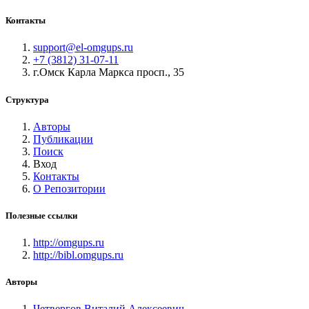
Контакты
support@el-omgups.ru
+7 (3812) 31-07-11
г.Омск Карла Маркса просп., 35
Структура
Авторы
Публикации
Поиск
Вход
Контакты
О Репозитории
Полезные ссылки
http://omgups.ru
http://bibl.omgups.ru
Авторы
Четвергов Виталий Алексеевич