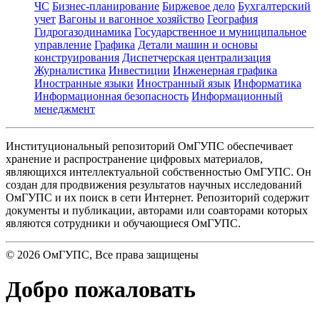
ЧС
Бизнес-планирование
Биржевое дело
Бухгалтерский
учет
Вагоны и вагонное хозяйство
География
Гидрогазодинамика
Государственное и муниципальное
управление
Графика
Детали машин и основы
конструирования
Диспетчерская централизация
Журналистика
Инвестиции
Инженерная графика
Иностранные языки
Иностранный язык
Информатика
Информационная безопасность
Информационный
менеджмент
Институциональный репозиторий ОмГУПС обеспечивает
хранение и распространение цифровых материалов,
являющихся интеллектуальной собственностью ОмГУПС. Он
создан для продвижения результатов научных исследований
ОмГУПС и их поиск в сети Интернет. Репозиторий содержит
документы и публикации, авторами или соавторами которых
являются сотрудники и обучающиеся ОмГУПС.
©
2026
ОмГУПС
, Все права защищены
Добро пожаловать