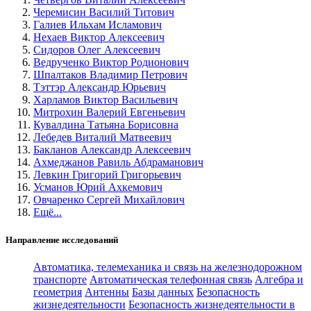
Черемисин Василий Титович
Галиев Ильхам Исламович
Нехаев Виктор Алексеевич
Сидоров Олег Алексеевич
Ведрученко Виктор Родионович
Шпалтаков Владимир Петрович
Тэттэр Александр Юрьевич
Харламов Виктор Васильевич
Митрохин Валерий Евгеньевич
Кувалдина Татьяна Борисовна
Лебедев Виталий Матвеевич
Бакланов Александр Алексеевич
Ахмеджанов Равиль Абдраманович
Левкин Григорий Григорьевич
Усманов Юрий Ахкемович
Овчаренко Сергей Михайлович
Ещё...
Направление исследований
Автоматика, телемеханика и связь на железнодорожном
транспорте
Автоматическая телефонная связь
Алгебра и
геометрия
Антенны
Базы данных
Безопасность
жизнедеятельности
Безопасность жизнедеятельности в