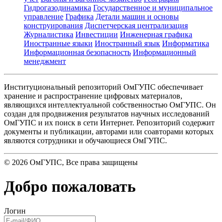
Гидрогазодинамика
Государственное и муниципальное
управление
Графика
Детали машин и основы
конструирования
Диспетчерская централизация
Журналистика
Инвестиции
Инженерная графика
Иностранные языки
Иностранный язык
Информатика
Информационная безопасность
Информационный
менеджмент
Институциональный репозиторий ОмГУПС обеспечивает
хранение и распространение цифровых материалов,
являющихся интеллектуальной собственностью ОмГУПС. Он
создан для продвижения результатов научных исследований
ОмГУПС и их поиск в сети Интернет. Репозиторий содержит
документы и публикации, авторами или соавторами которых
являются сотрудники и обучающиеся ОмГУПС.
©
2026
ОмГУПС
, Все права защищены
Добро пожаловать
Логин