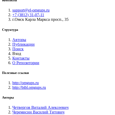
Контакты
support@el-omgups.ru
+7 (3812) 31-07-11
г.Омск Карла Маркса просп., 35
Структура
Авторы
Публикации
Поиск
Вход
Контакты
О Репозитории
Полезные ссылки
http://omgups.ru
http://bibl.omgups.ru
Авторы
Четвергов Виталий Алексеевич
Черемисин Василий Титович