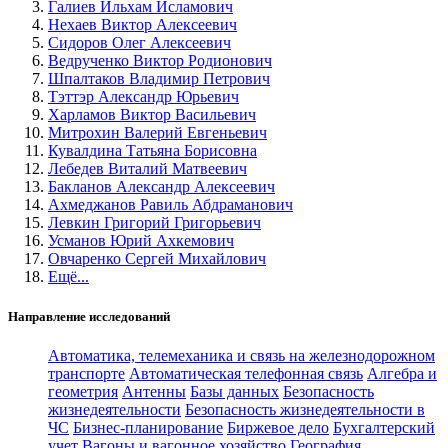
Галиев Ильхам Исламович
Нехаев Виктор Алексеевич
Сидоров Олег Алексеевич
Ведрученко Виктор Родионович
Шпалтаков Владимир Петрович
Тэттэр Александр Юрьевич
Харламов Виктор Васильевич
Митрохин Валерий Евгеньевич
Кувалдина Татьяна Борисовна
Лебедев Виталий Матвеевич
Бакланов Александр Алексеевич
Ахмеджанов Равиль Абдраманович
Левкин Григорий Григорьевич
Усманов Юрий Ахкемович
Овчаренко Сергей Михайлович
Ещё...
Направление исследований
Автоматика, телемеханика и связь на железнодорожном
транспорте
Автоматическая телефонная связь
Алгебра и
геометрия
Антенны
Базы данных
Безопасность
жизнедеятельности
Безопасность жизнедеятельности в
ЧС
Бизнес-планирование
Биржевое дело
Бухгалтерский
учет
Вагоны и вагонное хозяйство
География