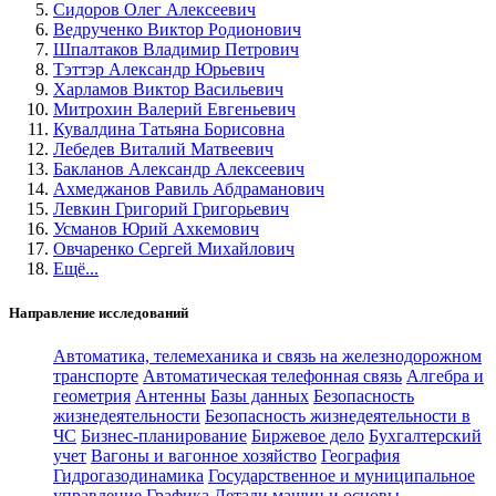
Сидоров Олег Алексеевич
Ведрученко Виктор Родионович
Шпалтаков Владимир Петрович
Тэттэр Александр Юрьевич
Харламов Виктор Васильевич
Митрохин Валерий Евгеньевич
Кувалдина Татьяна Борисовна
Лебедев Виталий Матвеевич
Бакланов Александр Алексеевич
Ахмеджанов Равиль Абдраманович
Левкин Григорий Григорьевич
Усманов Юрий Ахкемович
Овчаренко Сергей Михайлович
Ещё...
Направление исследований
Автоматика, телемеханика и связь на железнодорожном
транспорте
Автоматическая телефонная связь
Алгебра и
геометрия
Антенны
Базы данных
Безопасность
жизнедеятельности
Безопасность жизнедеятельности в
ЧС
Бизнес-планирование
Биржевое дело
Бухгалтерский
учет
Вагоны и вагонное хозяйство
География
Гидрогазодинамика
Государственное и муниципальное
управление
Графика
Детали машин и основы