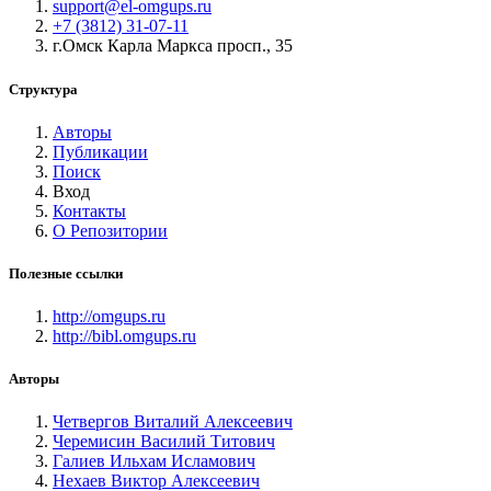
support@el-omgups.ru
+7 (3812) 31-07-11
г.Омск Карла Маркса просп., 35
Структура
Авторы
Публикации
Поиск
Вход
Контакты
О Репозитории
Полезные ссылки
http://omgups.ru
http://bibl.omgups.ru
Авторы
Четвергов Виталий Алексеевич
Черемисин Василий Титович
Галиев Ильхам Исламович
Нехаев Виктор Алексеевич