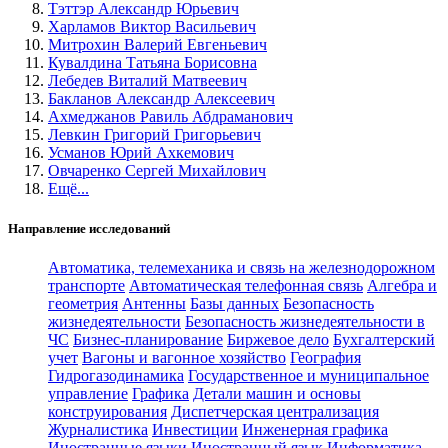
Тэттэр Александр Юрьевич
Харламов Виктор Васильевич
Митрохин Валерий Евгеньевич
Кувалдина Татьяна Борисовна
Лебедев Виталий Матвеевич
Бакланов Александр Алексеевич
Ахмеджанов Равиль Абдраманович
Левкин Григорий Григорьевич
Усманов Юрий Ахкемович
Овчаренко Сергей Михайлович
Ещё...
Направление исследований
Автоматика, телемеханика и связь на железнодорожном
транспорте
Автоматическая телефонная связь
Алгебра и
геометрия
Антенны
Базы данных
Безопасность
жизнедеятельности
Безопасность жизнедеятельности в
ЧС
Бизнес-планирование
Биржевое дело
Бухгалтерский
учет
Вагоны и вагонное хозяйство
География
Гидрогазодинамика
Государственное и муниципальное
управление
Графика
Детали машин и основы
конструирования
Диспетчерская централизация
Журналистика
Инвестиции
Инженерная графика
Иностранные языки
Иностранный язык
Информатика