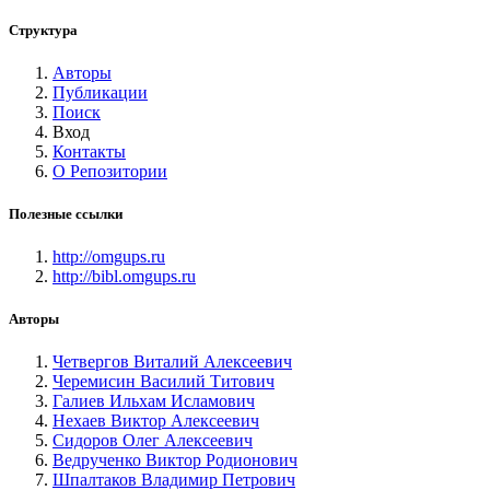
Структура
Авторы
Публикации
Поиск
Вход
Контакты
О Репозитории
Полезные ссылки
http://omgups.ru
http://bibl.omgups.ru
Авторы
Четвергов Виталий Алексеевич
Черемисин Василий Титович
Галиев Ильхам Исламович
Нехаев Виктор Алексеевич
Сидоров Олег Алексеевич
Ведрученко Виктор Родионович
Шпалтаков Владимир Петрович