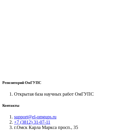
Репозиторий ОмГУПС
Открытая база научных работ ОмГУПС
Контакты
support@el-omgups.ru
+7 (3812) 31-07-11
г.Омск Карла Маркса просп., 35