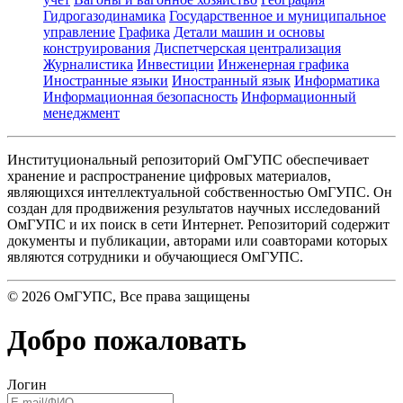
Гидрогазодинамика
Государственное и муниципальное
управление
Графика
Детали машин и основы
конструирования
Диспетчерская централизация
Журналистика
Инвестиции
Инженерная графика
Иностранные языки
Иностранный язык
Информатика
Информационная безопасность
Информационный
менеджмент
Институциональный репозиторий ОмГУПС обеспечивает
хранение и распространение цифровых материалов,
являющихся интеллектуальной собственностью ОмГУПС. Он
создан для продвижения результатов научных исследований
ОмГУПС и их поиск в сети Интернет. Репозиторий содержит
документы и публикации, авторами или соавторами которых
являются сотрудники и обучающиеся ОмГУПС.
©
2026
ОмГУПС
, Все права защищены
Добро пожаловать
Логин