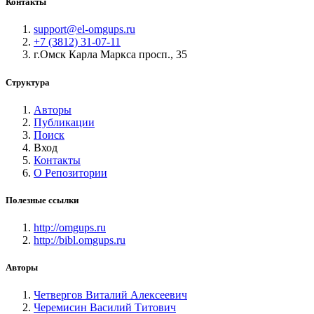
Контакты
support@el-omgups.ru
+7 (3812) 31-07-11
г.Омск Карла Маркса просп., 35
Структура
Авторы
Публикации
Поиск
Вход
Контакты
О Репозитории
Полезные ссылки
http://omgups.ru
http://bibl.omgups.ru
Авторы
Четвергов Виталий Алексеевич
Черемисин Василий Титович