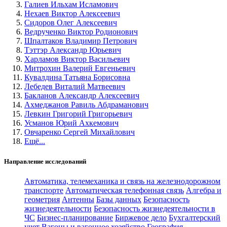
Галиев Ильхам Исламович
Нехаев Виктор Алексеевич
Сидоров Олег Алексеевич
Ведрученко Виктор Родионович
Шпалтаков Владимир Петрович
Тэттэр Александр Юрьевич
Харламов Виктор Васильевич
Митрохин Валерий Евгеньевич
Кувалдина Татьяна Борисовна
Лебедев Виталий Матвеевич
Бакланов Александр Алексеевич
Ахмеджанов Равиль Абдраманович
Левкин Григорий Григорьевич
Усманов Юрий Ахкемович
Овчаренко Сергей Михайлович
Ещё...
Направление исследований
Автоматика, телемеханика и связь на железнодорожном
транспорте
Автоматическая телефонная связь
Алгебра и
геометрия
Антенны
Базы данных
Безопасность
жизнедеятельности
Безопасность жизнедеятельности в
ЧС
Бизнес-планирование
Биржевое дело
Бухгалтерский
учет
Вагоны и вагонное хозяйство
География