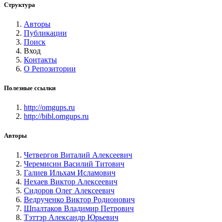
Структура
Авторы
Публикации
Поиск
Вход
Контакты
О Репозитории
Полезные ссылки
http://omgups.ru
http://bibl.omgups.ru
Авторы
Четвергов Виталий Алексеевич
Черемисин Василий Титович
Галиев Ильхам Исламович
Нехаев Виктор Алексеевич
Сидоров Олег Алексеевич
Ведрученко Виктор Родионович
Шпалтаков Владимир Петрович
Тэттэр Александр Юрьевич