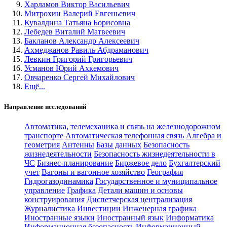
Харламов Виктор Васильевич
Митрохин Валерий Евгеньевич
Кувалдина Татьяна Борисовна
Лебедев Виталий Матвеевич
Бакланов Александр Алексеевич
Ахмеджанов Равиль Абдраманович
Левкин Григорий Григорьевич
Усманов Юрий Ахкемович
Овчаренко Сергей Михайлович
Ещё...
Направление исследований
Автоматика, телемеханика и связь на железнодорожном
транспорте
Автоматическая телефонная связь
Алгебра и
геометрия
Антенны
Базы данных
Безопасность
жизнедеятельности
Безопасность жизнедеятельности в
ЧС
Бизнес-планирование
Биржевое дело
Бухгалтерский
учет
Вагоны и вагонное хозяйство
География
Гидрогазодинамика
Государственное и муниципальное
управление
Графика
Детали машин и основы
конструирования
Диспетчерская централизация
Журналистика
Инвестиции
Инженерная графика
Иностранные языки
Иностранный язык
Информатика
Информационная безопасность
Информационный