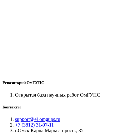
Репозиторий ОмГУПС
Открытая база научных работ ОмГУПС
Контакты
support@el-omgups.ru
+7 (3812) 31-07-11
г.Омск Карла Маркса просп., 35