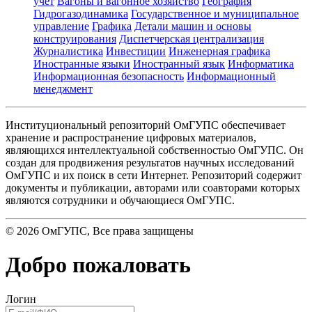
учет
Вагоны и вагонное хозяйство
География
Гидрогазодинамика
Государственное и муниципальное
управление
Графика
Детали машин и основы
конструирования
Диспетчерская централизация
Журналистика
Инвестиции
Инженерная графика
Иностранные языки
Иностранный язык
Информатика
Информационная безопасность
Информационный
менеджмент
Институциональный репозиторий ОмГУПС обеспечивает
хранение и распространение цифровых материалов,
являющихся интеллектуальной собственностью ОмГУПС. Он
создан для продвижения результатов научных исследований
ОмГУПС и их поиск в сети Интернет. Репозиторий содержит
документы и публикации, авторами или соавторами которых
являются сотрудники и обучающиеся ОмГУПС.
©
2026
ОмГУПС
, Все права защищены
Добро пожаловать
Логин