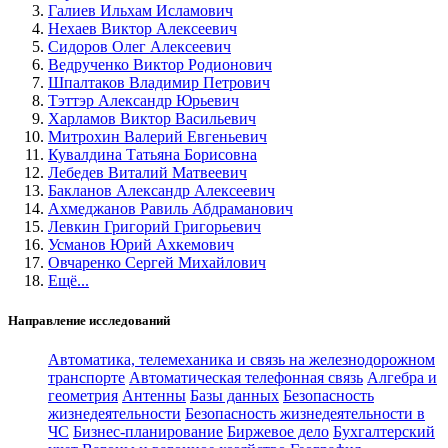
Галиев Ильхам Исламович
Нехаев Виктор Алексеевич
Сидоров Олег Алексеевич
Ведрученко Виктор Родионович
Шпалтаков Владимир Петрович
Тэттэр Александр Юрьевич
Харламов Виктор Васильевич
Митрохин Валерий Евгеньевич
Кувалдина Татьяна Борисовна
Лебедев Виталий Матвеевич
Бакланов Александр Алексеевич
Ахмеджанов Равиль Абдраманович
Левкин Григорий Григорьевич
Усманов Юрий Ахкемович
Овчаренко Сергей Михайлович
Ещё...
Направление исследований
Автоматика, телемеханика и связь на железнодорожном
транспорте
Автоматическая телефонная связь
Алгебра и
геометрия
Антенны
Базы данных
Безопасность
жизнедеятельности
Безопасность жизнедеятельности в
ЧС
Бизнес-планирование
Биржевое дело
Бухгалтерский