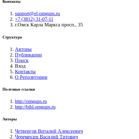
Контакты
support@el-omgups.ru
+7 (3812) 31-07-11
г.Омск Карла Маркса просп., 35
Структура
Авторы
Публикации
Поиск
Вход
Контакты
О Репозитории
Полезные ссылки
http://omgups.ru
http://bibl.omgups.ru
Авторы
Четвергов Виталий Алексеевич
Черемисин Василий Титович