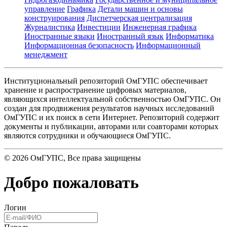
управление
Графика
Детали машин и основы
конструирования
Диспетчерская централизация
Журналистика
Инвестиции
Инженерная графика
Иностранные языки
Иностранный язык
Информатика
Информационная безопасность
Информационный
менеджмент
Институциональный репозиторий ОмГУПС обеспечивает
хранение и распространение цифровых материалов,
являющихся интеллектуальной собственностью ОмГУПС. Он
создан для продвижения результатов научных исследований
ОмГУПС и их поиск в сети Интернет. Репозиторий содержит
документы и публикации, авторами или соавторами которых
являются сотрудники и обучающиеся ОмГУПС.
©
2026
ОмГУПС
, Все права защищены
Добро пожаловать
Логин