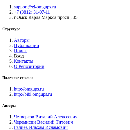
support@el-omgups.ru
+7 (3812) 31-07-11
г.Омск Карла Маркса просп., 35
Структура
Авторы
Публикации
Поиск
Вход
Контакты
О Репозитории
Полезные ссылки
http://omgups.ru
http://bibl.omgups.ru
Авторы
Четвергов Виталий Алексеевич
Черемисин Василий Титович
Галиев Ильхам Исламович