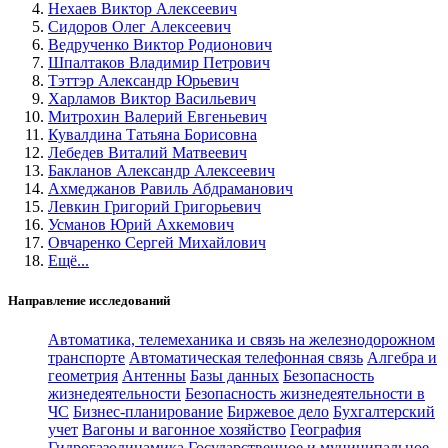
Нехаев Виктор Алексеевич
Сидоров Олег Алексеевич
Ведрученко Виктор Родионович
Шпалтаков Владимир Петрович
Тэттэр Александр Юрьевич
Харламов Виктор Васильевич
Митрохин Валерий Евгеньевич
Кувалдина Татьяна Борисовна
Лебедев Виталий Матвеевич
Бакланов Александр Алексеевич
Ахмеджанов Равиль Абдраманович
Левкин Григорий Григорьевич
Усманов Юрий Ахкемович
Овчаренко Сергей Михайлович
Ещё...
Направление исследований
Автоматика, телемеханика и связь на железнодорожном
транспорте
Автоматическая телефонная связь
Алгебра и
геометрия
Антенны
Базы данных
Безопасность
жизнедеятельности
Безопасность жизнедеятельности в
ЧС
Бизнес-планирование
Биржевое дело
Бухгалтерский
учет
Вагоны и вагонное хозяйство
География
Гидрогазодинамика
Государственное и муниципальное