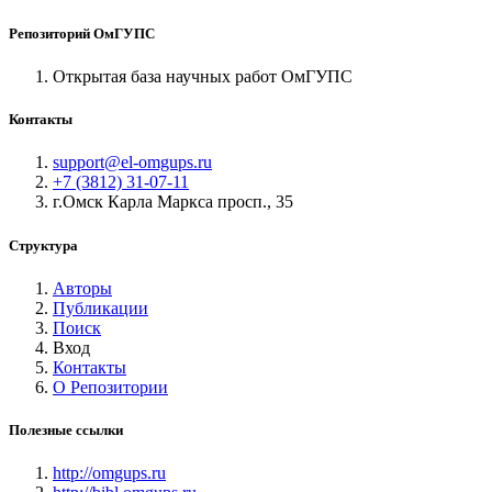
Репозиторий ОмГУПС
Открытая база научных работ ОмГУПС
Контакты
support@el-omgups.ru
+7 (3812) 31-07-11
г.Омск Карла Маркса просп., 35
Структура
Авторы
Публикации
Поиск
Вход
Контакты
О Репозитории
Полезные ссылки
http://omgups.ru