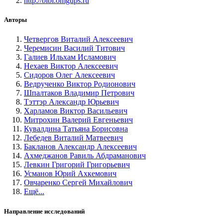
http://bibl.omgups.ru
Авторы
Четвергов Виталий Алексеевич
Черемисин Василий Титович
Галиев Ильхам Исламович
Нехаев Виктор Алексеевич
Сидоров Олег Алексеевич
Ведрученко Виктор Родионович
Шпалтаков Владимир Петрович
Тэттэр Александр Юрьевич
Харламов Виктор Васильевич
Митрохин Валерий Евгеньевич
Кувалдина Татьяна Борисовна
Лебедев Виталий Матвеевич
Бакланов Александр Алексеевич
Ахмеджанов Равиль Абдраманович
Левкин Григорий Григорьевич
Усманов Юрий Ахкемович
Овчаренко Сергей Михайлович
Ещё...
Направление исследований