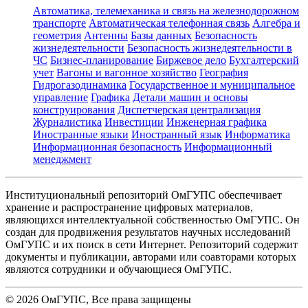
Автоматика, телемеханика и связь на железнодорожном
транспорте
Автоматическая телефонная связь
Алгебра и
геометрия
Антенны
Базы данных
Безопасность
жизнедеятельности
Безопасность жизнедеятельности в
ЧС
Бизнес-планирование
Биржевое дело
Бухгалтерский
учет
Вагоны и вагонное хозяйство
География
Гидрогазодинамика
Государственное и муниципальное
управление
Графика
Детали машин и основы
конструирования
Диспетчерская централизация
Журналистика
Инвестиции
Инженерная графика
Иностранные языки
Иностранный язык
Информатика
Информационная безопасность
Информационный
менеджмент
Институциональный репозиторий ОмГУПС обеспечивает
хранение и распространение цифровых материалов,
являющихся интеллектуальной собственностью ОмГУПС. Он
создан для продвижения результатов научных исследований
ОмГУПС и их поиск в сети Интернет. Репозиторий содержит
документы и публикации, авторами или соавторами которых
являются сотрудники и обучающиеся ОмГУПС.
©
2026
ОмГУПС
, Все права защищены