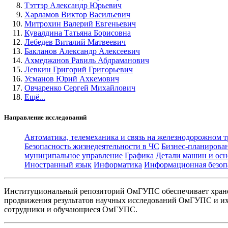
Тэттэр Александр Юрьевич
Харламов Виктор Васильевич
Митрохин Валерий Евгеньевич
Кувалдина Татьяна Борисовна
Лебедев Виталий Матвеевич
Бакланов Александр Алексеевич
Ахмеджанов Равиль Абдраманович
Левкин Григорий Григорьевич
Усманов Юрий Ахкемович
Овчаренко Сергей Михайлович
Ещё...
Направление исследований
Автоматика, телемеханика и связь на железнодорожном 
Безопасность жизнедеятельности в ЧС
Бизнес-планирова
муниципальное управление
Графика
Детали машин и осн
Иностранный язык
Информатика
Информационная безоп
Институциональный репозиторий ОмГУПС обеспечивает хране
продвижения результатов научных исследований ОмГУПС и их 
сотрудники и обучающиеся ОмГУПС.