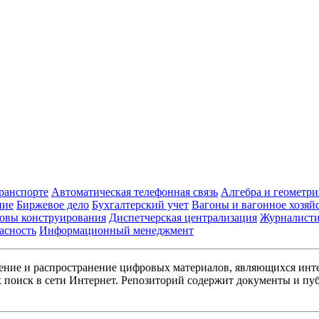
транспорте
Автоматическая телефонная связь
Алгебра и геометри
ние
Биржевое дело
Бухгалтерский учет
Вагоны и вагонное хозяй
овы конструирования
Диспетчерская централизация
Журналист
асность
Информационный менеджмент
ние и распространение цифровых материалов, являющихся инт
поиск в сети Интернет. Репозиторий содержит документы и пуб