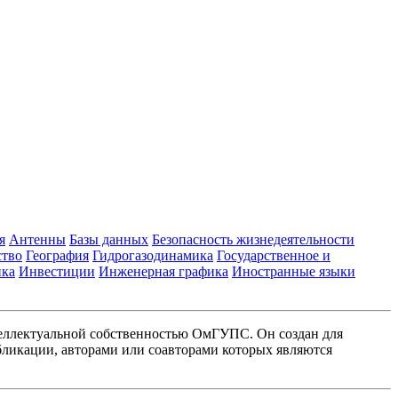
я
Антенны
Базы данных
Безопасность жизнедеятельности
ство
География
Гидрогазодинамика
Государственное и
ика
Инвестиции
Инженерная графика
Иностранные языки
еллектуальной собственностью ОмГУПС. Он создан для
ликации, авторами или соавторами которых являются