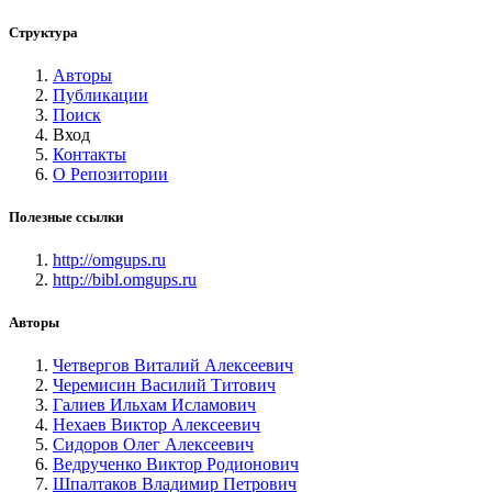
Структура
Авторы
Публикации
Поиск
Вход
Контакты
О Репозитории
Полезные ссылки
http://omgups.ru
http://bibl.omgups.ru
Авторы
Четвергов Виталий Алексеевич
Черемисин Василий Титович
Галиев Ильхам Исламович
Нехаев Виктор Алексеевич
Сидоров Олег Алексеевич
Ведрученко Виктор Родионович
Шпалтаков Владимир Петрович