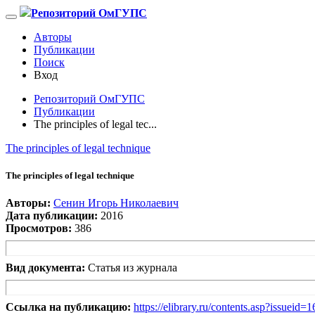
Репозиторий ОмГУПС
Авторы
Публикации
Поиск
Вход
Репозиторий ОмГУПС
Публикации
The principles of legal tec...
The principles of legal technique
The principles of legal technique
Авторы:
Сенин Игорь Николаевич
Дата публикации:
2016
Просмотров:
386
Вид документа:
Статья из журнала
Ссылка на публикацию:
https://elibrary.ru/contents.asp?issueid=