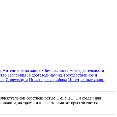
я
Антенны
Базы данных
Безопасность жизнедеятельности
ство
География
Гидрогазодинамика
Государственное и
ика
Инвестиции
Инженерная графика
Иностранные языки
еллектуальной собственностью ОмГУПС. Он создан для
ликации, авторами или соавторами которых являются