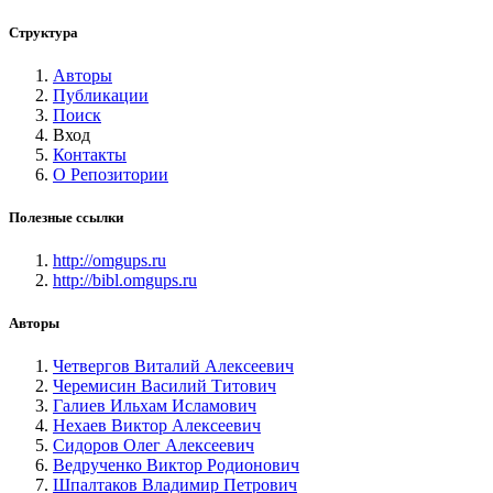
Структура
Авторы
Публикации
Поиск
Вход
Контакты
О Репозитории
Полезные ссылки
http://omgups.ru
http://bibl.omgups.ru
Авторы
Четвергов Виталий Алексеевич
Черемисин Василий Титович
Галиев Ильхам Исламович
Нехаев Виктор Алексеевич
Сидоров Олег Алексеевич
Ведрученко Виктор Родионович
Шпалтаков Владимир Петрович