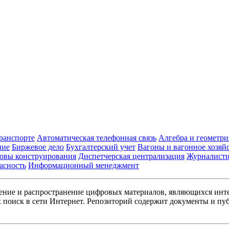
транспорте
Автоматическая телефонная связь
Алгебра и геометри
ние
Биржевое дело
Бухгалтерский учет
Вагоны и вагонное хозяй
овы конструирования
Диспетчерская централизация
Журналист
асность
Информационный менеджмент
ние и распространение цифровых материалов, являющихся инт
поиск в сети Интернет. Репозиторий содержит документы и пуб