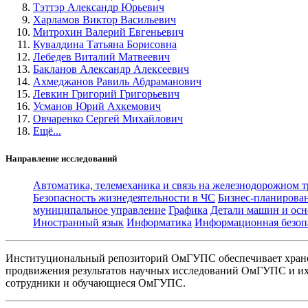
Тэттэр Александр Юрьевич
Харламов Виктор Васильевич
Митрохин Валерий Евгеньевич
Кувалдина Татьяна Борисовна
Лебедев Виталий Матвеевич
Бакланов Александр Алексеевич
Ахмеджанов Равиль Абдраманович
Левкин Григорий Григорьевич
Усманов Юрий Ахкемович
Овчаренко Сергей Михайлович
Ещё...
Направление исследований
Автоматика, телемеханика и связь на железнодорожном 
Безопасность жизнедеятельности в ЧС
Бизнес-планирова
муниципальное управление
Графика
Детали машин и осн
Иностранный язык
Информатика
Информационная безоп
Институциональный репозиторий ОмГУПС обеспечивает хране
продвижения результатов научных исследований ОмГУПС и их 
сотрудники и обучающиеся ОмГУПС.