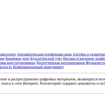
транспорте
Автоматическая телефонная связь
Алгебра и геометри
ние
Биржевое дело
Бухгалтерский учет
Вагоны и вагонное хозяй
овы конструирования
Диспетчерская централизация
Журналист
асность
Информационный менеджмент
ние и распространение цифровых материалов, являющихся инт
поиск в сети Интернет. Репозиторий содержит документы и пуб