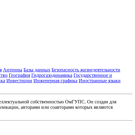
я
Антенны
Базы данных
Безопасность жизнедеятельности
ство
География
Гидрогазодинамика
Государственное и
ика
Инвестиции
Инженерная графика
Иностранные языки
еллектуальной собственностью ОмГУПС. Он создан для
ликации, авторами или соавторами которых являются