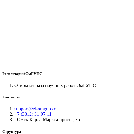
Репозиторий ОмГУПС
Открытая база научных работ ОмГУПС
Контакты
support@el-omgups.ru
+7 (3812) 31-07-11
г.Омск Карла Маркса просп., 35
Структура