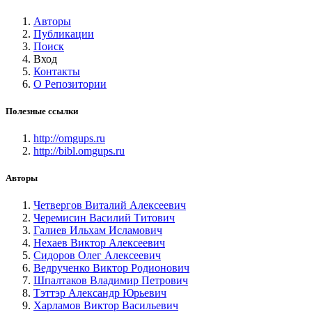
Авторы
Публикации
Поиск
Вход
Контакты
О Репозитории
Полезные ссылки
http://omgups.ru
http://bibl.omgups.ru
Авторы
Четвергов Виталий Алексеевич
Черемисин Василий Титович
Галиев Ильхам Исламович
Нехаев Виктор Алексеевич
Сидоров Олег Алексеевич
Ведрученко Виктор Родионович
Шпалтаков Владимир Петрович
Тэттэр Александр Юрьевич
Харламов Виктор Васильевич