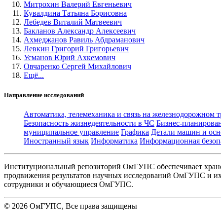
Митрохин Валерий Евгеньевич
Кувалдина Татьяна Борисовна
Лебедев Виталий Матвеевич
Бакланов Александр Алексеевич
Ахмеджанов Равиль Абдраманович
Левкин Григорий Григорьевич
Усманов Юрий Ахкемович
Овчаренко Сергей Михайлович
Ещё...
Направление исследований
Автоматика, телемеханика и связь на железнодорожном 
Безопасность жизнедеятельности в ЧС
Бизнес-планирова
муниципальное управление
Графика
Детали машин и осн
Иностранный язык
Информатика
Информационная безоп
Институциональный репозиторий ОмГУПС обеспечивает хране
продвижения результатов научных исследований ОмГУПС и их 
сотрудники и обучающиеся ОмГУПС.
©
2026
ОмГУПС
, Все права защищены