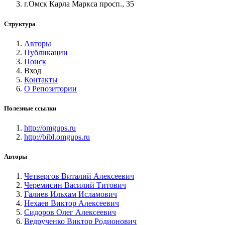
г.Омск Карла Маркса просп., 35
Структура
Авторы
Публикации
Поиск
Вход
Контакты
О Репозитории
Полезные ссылки
http://omgups.ru
http://bibl.omgups.ru
Авторы
Четвергов Виталий Алексеевич
Черемисин Василий Титович
Галиев Ильхам Исламович
Нехаев Виктор Алексеевич
Сидоров Олег Алексеевич
Ведрученко Виктор Родионович