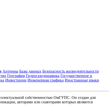
я
Антенны
Базы данных
Безопасность жизнедеятельности
ство
География
Гидрогазодинамика
Государственное и
ика
Инвестиции
Инженерная графика
Иностранные языки
еллектуальной собственностью ОмГУПС. Он создан для
ликации, авторами или соавторами которых являются