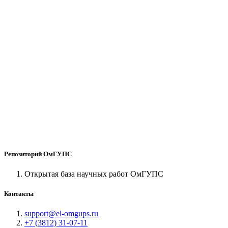
Репозиторий ОмГУПС
Открытая база научных работ ОмГУПС
Контакты
support@el-omgups.ru
+7 (3812) 31-07-11