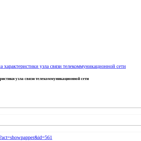
а характеристики узла связи телекоммуникационной сети
истики узла связи телекоммуникационной сети
php?act=showpapper&id=561