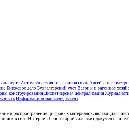
транспорте
Автоматическая телефонная связь
Алгебра и геометри
ние
Биржевое дело
Бухгалтерский учет
Вагоны и вагонное хозяй
овы конструирования
Диспетчерская централизация
Журналист
асность
Информационный менеджмент
ние и распространение цифровых материалов, являющихся инт
поиск в сети Интернет. Репозиторий содержит документы и пуб