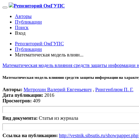
Репозиторий ОмГУПС
Авторы
Публикации
Поиск
Вход
Репозиторий ОмГУПС
Публикации
Математическая модель влиян...
Математическая модель влияния средств защиты информации н
Математическая модель влияния средств защиты информации на характер
Авторы:
Митрохин Валерий Евгеньевич
,
Рингенблюм П. Г.
Дата публикации:
2016
Просмотров:
409
Вид документа:
Статья из журнала
Ссылка на публикацию:
http://vestnik.sibsutis.ru/showpapper.