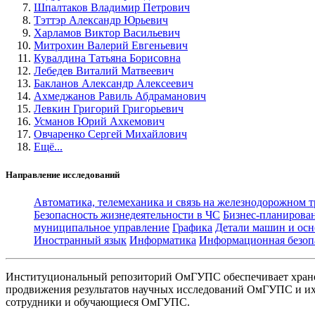
Шпалтаков Владимир Петрович
Тэттэр Александр Юрьевич
Харламов Виктор Васильевич
Митрохин Валерий Евгеньевич
Кувалдина Татьяна Борисовна
Лебедев Виталий Матвеевич
Бакланов Александр Алексеевич
Ахмеджанов Равиль Абдраманович
Левкин Григорий Григорьевич
Усманов Юрий Ахкемович
Овчаренко Сергей Михайлович
Ещё...
Направление исследований
Автоматика, телемеханика и связь на железнодорожном 
Безопасность жизнедеятельности в ЧС
Бизнес-планирова
муниципальное управление
Графика
Детали машин и осн
Иностранный язык
Информатика
Информационная безоп
Институциональный репозиторий ОмГУПС обеспечивает хране
продвижения результатов научных исследований ОмГУПС и их 
сотрудники и обучающиеся ОмГУПС.