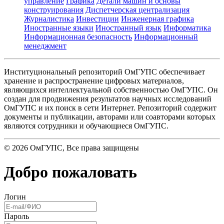
управление
Графика
Детали машин и основы
конструирования
Диспетчерская централизация
Журналистика
Инвестиции
Инженерная графика
Иностранные языки
Иностранный язык
Информатика
Информационная безопасность
Информационный
менеджмент
Институциональный репозиторий ОмГУПС обеспечивает
хранение и распространение цифровых материалов,
являющихся интеллектуальной собственностью ОмГУПС. Он
создан для продвижения результатов научных исследований
ОмГУПС и их поиск в сети Интернет. Репозиторий содержит
документы и публикации, авторами или соавторами которых
являются сотрудники и обучающиеся ОмГУПС.
©
2026
ОмГУПС
, Все права защищены
Добро пожаловать
Логин
Пароль