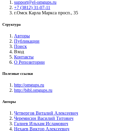
support@el-omgups.ru
+7 (3812) 31-07-11
г.Омск Карла Маркса просп., 35
Структура
Авторы
Публикации
Поиск
Вход
Контакты
О Репозитории
Полезные ссылки
http://omgups.ru
http://bibl.omgups.ru
Авторы
Четвергов Виталий Алексеевич
Черемисин Василий Титович
Галиев Ильхам Исламович
Нехаев Виктор Алексеевич