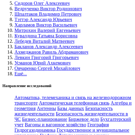
Сидоров Олег Алексеевич
Ведрученко Виктор Родионович
Шпалтаков Владимир Петрович
Тэттэр Александр Юрьевич
Харламов Виктор Васильевич
Митрохин Валерий Евгеньевич
Кувалдина Татьяна Борисовна
Лебедев Виталий Матвеевич
Бакланов Александр Алексеевич
Ахмеджанов Равиль Абдраманович
Левкин Григорий Григорьевич
Усманов Юрий Ахкемович
Овчаренко Сергей Михайлович
Ещё...
Направление исследований
Автоматика, телемеханика и связь на железнодорожном
транспорте
Автоматическая телефонная связь
Алгебра и
геометрия
Антенны
Базы данных
Безопасность
жизнедеятельности
Безопасность жизнедеятельности в
ЧС
Бизнес-планирование
Биржевое дело
Бухгалтерский
учет
Вагоны и вагонное хозяйство
География
Гидрогазодинамика
Государственное и муниципальное