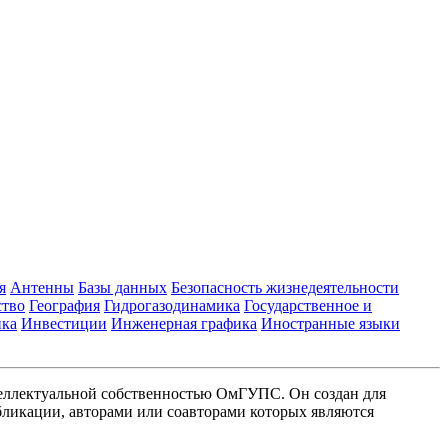
я
Антенны
Базы данных
Безопасность жизнедеятельности
ство
География
Гидрогазодинамика
Государственное и
ика
Инвестиции
Инженерная графика
Иностранные языки
еллектуальной собственностью ОмГУПС. Он создан для
ликации, авторами или соавторами которых являются