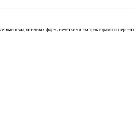
тями квадратичных форм, нечеткими экстракторами и персептро