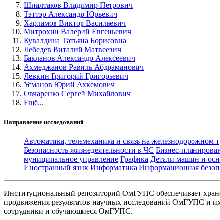
Шпалтаков Владимир Петрович
Тэттэр Александр Юрьевич
Харламов Виктор Васильевич
Митрохин Валерий Евгеньевич
Кувалдина Татьяна Борисовна
Лебедев Виталий Матвеевич
Бакланов Александр Алексеевич
Ахмеджанов Равиль Абдраманович
Левкин Григорий Григорьевич
Усманов Юрий Ахкемович
Овчаренко Сергей Михайлович
Ещё...
Направление исследований
Автоматика, телемеханика и связь на железнодорожном 
Безопасность жизнедеятельности в ЧС
Бизнес-планирова
муниципальное управление
Графика
Детали машин и осн
Иностранный язык
Информатика
Информационная безоп
Институциональный репозиторий ОмГУПС обеспечивает хране
продвижения результатов научных исследований ОмГУПС и их 
сотрудники и обучающиеся ОмГУПС.