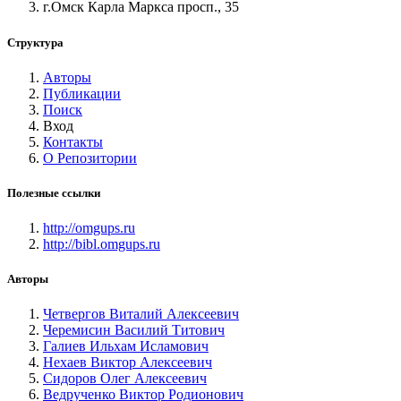
г.Омск Карла Маркса просп., 35
Структура
Авторы
Публикации
Поиск
Вход
Контакты
О Репозитории
Полезные ссылки
http://omgups.ru
http://bibl.omgups.ru
Авторы
Четвергов Виталий Алексеевич
Черемисин Василий Титович
Галиев Ильхам Исламович
Нехаев Виктор Алексеевич
Сидоров Олег Алексеевич
Ведрученко Виктор Родионович