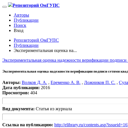
Репозиторий ОмГУПС
Авторы
Публикации
Поиск
Вход
Репозиторий ОмГУПС
Публикации
Экспериментальная оценка на...
Экспериментальная оценка надежности верификации подписи 
Экспериментальная оценка надежности верификации подписи сетями ква
Авторы:
Волков Д. А.
,
Еременко А. В.
,
Ложников П. С.
,
Сула
Дата публикации:
2016
Просмотров:
404
Вид документа:
Статья из журнала
Ссылка на публикацию:
http://elibrary.ru/contents.asp?issueid=