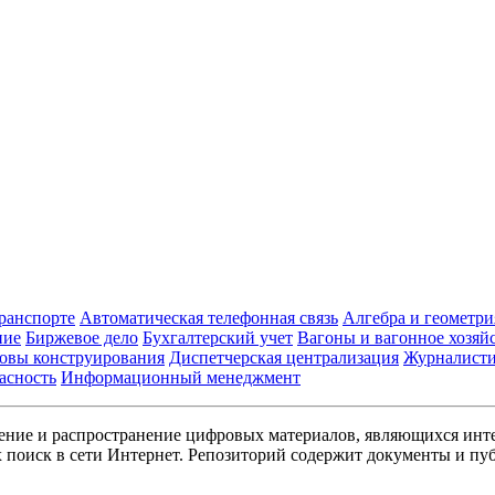
транспорте
Автоматическая телефонная связь
Алгебра и геометри
ние
Биржевое дело
Бухгалтерский учет
Вагоны и вагонное хозяй
овы конструирования
Диспетчерская централизация
Журналист
асность
Информационный менеджмент
ние и распространение цифровых материалов, являющихся инт
поиск в сети Интернет. Репозиторий содержит документы и пуб