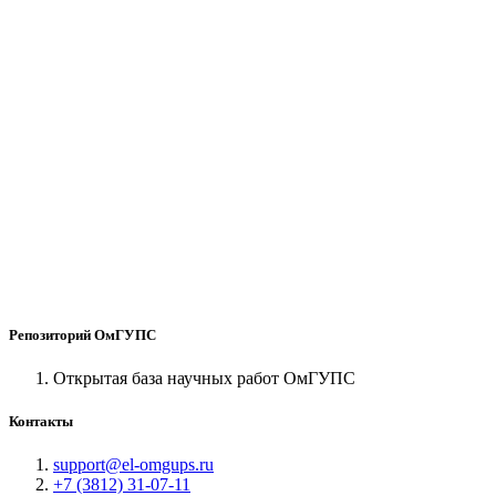
Репозиторий ОмГУПС
Открытая база научных работ ОмГУПС
Контакты
support@el-omgups.ru
+7 (3812) 31-07-11