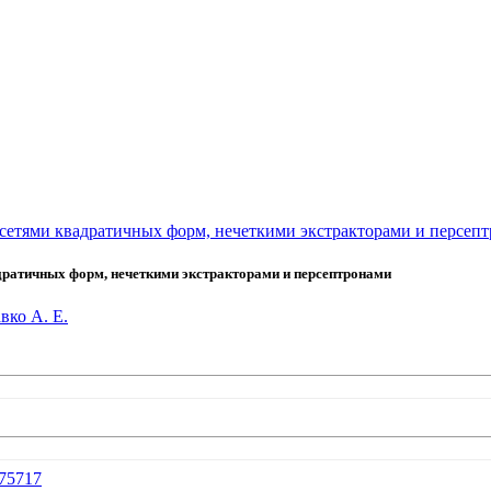
сетями квадратичных форм, нечеткими экстракторами и персеп
дратичных форм, нечеткими экстракторами и персептронами
вко А. Е.
1675717