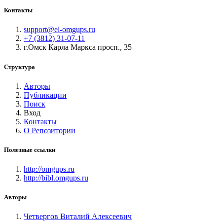
Контакты
support@el-omgups.ru
+7 (3812) 31-07-11
г.Омск Карла Маркса просп., 35
Структура
Авторы
Публикации
Поиск
Вход
Контакты
О Репозитории
Полезные ссылки
http://omgups.ru
http://bibl.omgups.ru
Авторы
Четвергов Виталий Алексеевич