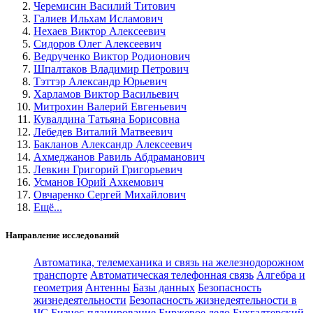
Черемисин Василий Титович
Галиев Ильхам Исламович
Нехаев Виктор Алексеевич
Сидоров Олег Алексеевич
Ведрученко Виктор Родионович
Шпалтаков Владимир Петрович
Тэттэр Александр Юрьевич
Харламов Виктор Васильевич
Митрохин Валерий Евгеньевич
Кувалдина Татьяна Борисовна
Лебедев Виталий Матвеевич
Бакланов Александр Алексеевич
Ахмеджанов Равиль Абдраманович
Левкин Григорий Григорьевич
Усманов Юрий Ахкемович
Овчаренко Сергей Михайлович
Ещё...
Направление исследований
Автоматика, телемеханика и связь на железнодорожном
транспорте
Автоматическая телефонная связь
Алгебра и
геометрия
Антенны
Базы данных
Безопасность
жизнедеятельности
Безопасность жизнедеятельности в
ЧС
Бизнес-планирование
Биржевое дело
Бухгалтерский