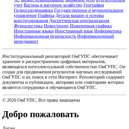
учет
Вагоны и вагонное хозяйство
География
Гидрогазодинамика
Государственное и муниципальное
управление
Графика
Детали машин и основы
конструирования
Диспетчерская централизация
Журналистика
Инвестиции
Инженерная графика
Иностранные языки
Иностранный язык
Информатика
Информационная безопасность
Информационный
менеджмент
Институциональный репозиторий ОмГУПС обеспечивает
хранение и распространение цифровых материалов,
являющихся интеллектуальной собственностью ОмГУПС. Он
создан для продвижения результатов научных исследований
ОмГУПС и их поиск в сети Интернет. Репозиторий содержит
документы и публикации, авторами или соавторами которых
являются сотрудники и обучающиеся ОмГУПС.
©
2026
ОмГУПС
, Все права защищены
Добро пожаловать
Логин