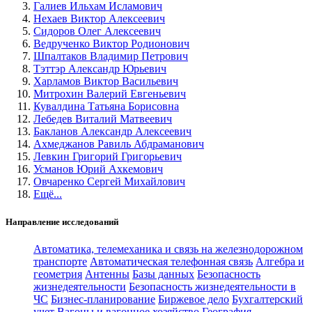
Галиев Ильхам Исламович
Нехаев Виктор Алексеевич
Сидоров Олег Алексеевич
Ведрученко Виктор Родионович
Шпалтаков Владимир Петрович
Тэттэр Александр Юрьевич
Харламов Виктор Васильевич
Митрохин Валерий Евгеньевич
Кувалдина Татьяна Борисовна
Лебедев Виталий Матвеевич
Бакланов Александр Алексеевич
Ахмеджанов Равиль Абдраманович
Левкин Григорий Григорьевич
Усманов Юрий Ахкемович
Овчаренко Сергей Михайлович
Ещё...
Направление исследований
Автоматика, телемеханика и связь на железнодорожном
транспорте
Автоматическая телефонная связь
Алгебра и
геометрия
Антенны
Базы данных
Безопасность
жизнедеятельности
Безопасность жизнедеятельности в
ЧС
Бизнес-планирование
Биржевое дело
Бухгалтерский
учет
Вагоны и вагонное хозяйство
География