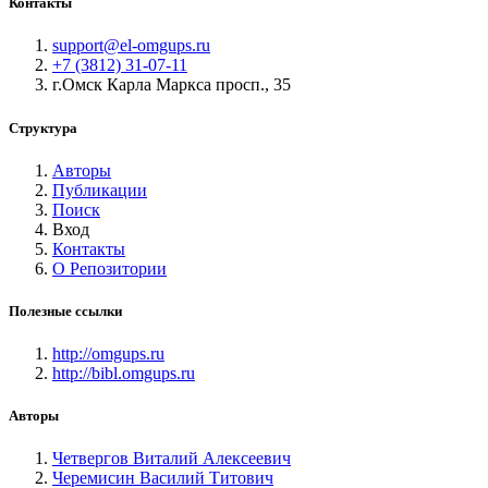
Контакты
support@el-omgups.ru
+7 (3812) 31-07-11
г.Омск Карла Маркса просп., 35
Структура
Авторы
Публикации
Поиск
Вход
Контакты
О Репозитории
Полезные ссылки
http://omgups.ru
http://bibl.omgups.ru
Авторы
Четвергов Виталий Алексеевич
Черемисин Василий Титович