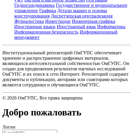
Гидрогазодинамика
Государственное и муниципальное
управление
Графика
Детали машин и основы
конструирования
Диспетчерская централизация
Журналистика
Инвестиции
Инженерная графика
Иностранные языки
Иностранный язык
Информатика
Информационная безопасность
Информационный
менеджмент
Институциональный репозиторий ОмГУПС обеспечивает
хранение и распространение цифровых материалов,
являющихся интеллектуальной собственностью ОмГУПС. Он
создан для продвижения результатов научных исследований
ОмГУПС и их поиск в сети Интернет. Репозиторий содержит
документы и публикации, авторами или соавторами которых
являются сотрудники и обучающиеся ОмГУПС.
©
2026
ОмГУПС
, Все права защищены
Добро пожаловать
Логин