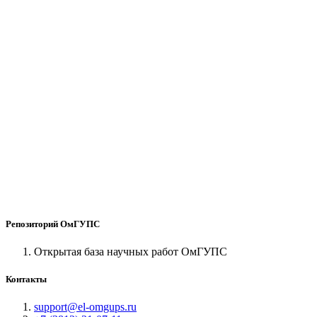
Репозиторий ОмГУПС
Открытая база научных работ ОмГУПС
Контакты
support@el-omgups.ru