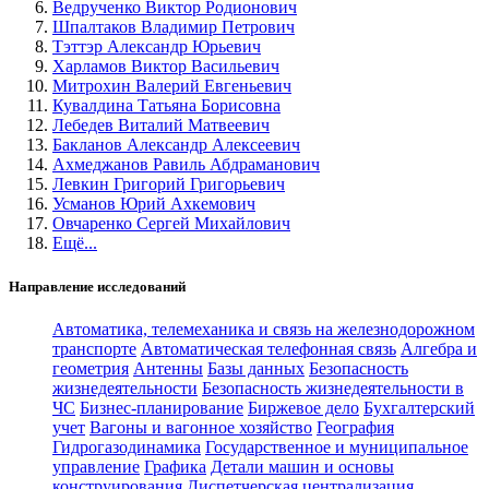
Ведрученко Виктор Родионович
Шпалтаков Владимир Петрович
Тэттэр Александр Юрьевич
Харламов Виктор Васильевич
Митрохин Валерий Евгеньевич
Кувалдина Татьяна Борисовна
Лебедев Виталий Матвеевич
Бакланов Александр Алексеевич
Ахмеджанов Равиль Абдраманович
Левкин Григорий Григорьевич
Усманов Юрий Ахкемович
Овчаренко Сергей Михайлович
Ещё...
Направление исследований
Автоматика, телемеханика и связь на железнодорожном
транспорте
Автоматическая телефонная связь
Алгебра и
геометрия
Антенны
Базы данных
Безопасность
жизнедеятельности
Безопасность жизнедеятельности в
ЧС
Бизнес-планирование
Биржевое дело
Бухгалтерский
учет
Вагоны и вагонное хозяйство
География
Гидрогазодинамика
Государственное и муниципальное
управление
Графика
Детали машин и основы
конструирования
Диспетчерская централизация