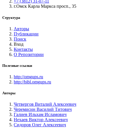
+7 (3812) 31-07-11
г.Омск Карла Маркса просп., 35
Структура
Авторы
Публикации
Поиск
Вход
Контакты
О Репозитории
Полезные ссылки
http://omgups.ru
http://bibl.omgups.ru
Авторы
Четвергов Виталий Алексеевич
Черемисин Василий Титович
Галиев Ильхам Исламович
Нехаев Виктор Алексеевич
Сидоров Олег Алексеевич