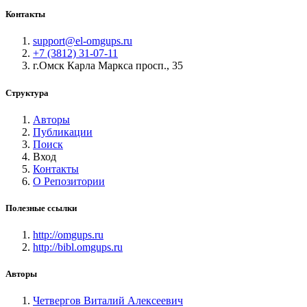
Контакты
support@el-omgups.ru
+7 (3812) 31-07-11
г.Омск Карла Маркса просп., 35
Структура
Авторы
Публикации
Поиск
Вход
Контакты
О Репозитории
Полезные ссылки
http://omgups.ru
http://bibl.omgups.ru
Авторы
Четвергов Виталий Алексеевич