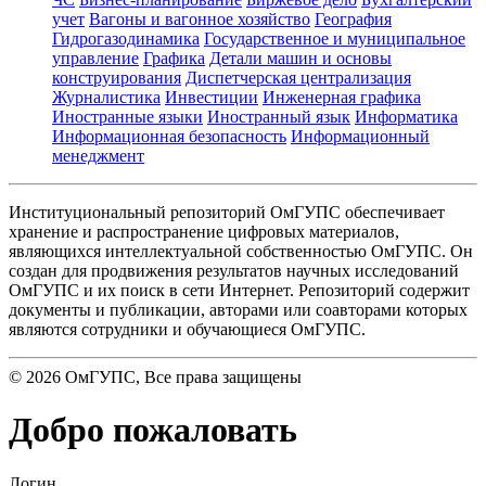
учет
Вагоны и вагонное хозяйство
География
Гидрогазодинамика
Государственное и муниципальное
управление
Графика
Детали машин и основы
конструирования
Диспетчерская централизация
Журналистика
Инвестиции
Инженерная графика
Иностранные языки
Иностранный язык
Информатика
Информационная безопасность
Информационный
менеджмент
Институциональный репозиторий ОмГУПС обеспечивает
хранение и распространение цифровых материалов,
являющихся интеллектуальной собственностью ОмГУПС. Он
создан для продвижения результатов научных исследований
ОмГУПС и их поиск в сети Интернет. Репозиторий содержит
документы и публикации, авторами или соавторами которых
являются сотрудники и обучающиеся ОмГУПС.
©
2026
ОмГУПС
, Все права защищены
Добро пожаловать
Логин