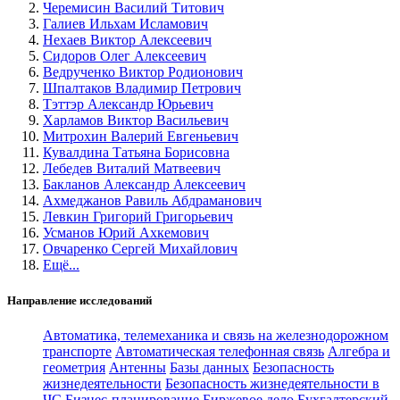
Черемисин Василий Титович
Галиев Ильхам Исламович
Нехаев Виктор Алексеевич
Сидоров Олег Алексеевич
Ведрученко Виктор Родионович
Шпалтаков Владимир Петрович
Тэттэр Александр Юрьевич
Харламов Виктор Васильевич
Митрохин Валерий Евгеньевич
Кувалдина Татьяна Борисовна
Лебедев Виталий Матвеевич
Бакланов Александр Алексеевич
Ахмеджанов Равиль Абдраманович
Левкин Григорий Григорьевич
Усманов Юрий Ахкемович
Овчаренко Сергей Михайлович
Ещё...
Направление исследований
Автоматика, телемеханика и связь на железнодорожном
транспорте
Автоматическая телефонная связь
Алгебра и
геометрия
Антенны
Базы данных
Безопасность
жизнедеятельности
Безопасность жизнедеятельности в
ЧС
Бизнес-планирование
Биржевое дело
Бухгалтерский