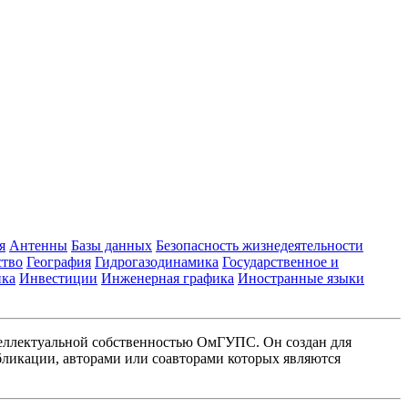
я
Антенны
Базы данных
Безопасность жизнедеятельности
ство
География
Гидрогазодинамика
Государственное и
ика
Инвестиции
Инженерная графика
Иностранные языки
еллектуальной собственностью ОмГУПС. Он создан для
ликации, авторами или соавторами которых являются