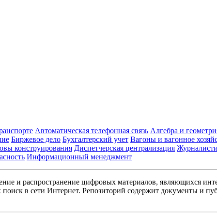
транспорте
Автоматическая телефонная связь
Алгебра и геометри
ние
Биржевое дело
Бухгалтерский учет
Вагоны и вагонное хозяй
овы конструирования
Диспетчерская централизация
Журналист
асность
Информационный менеджмент
ние и распространение цифровых материалов, являющихся инт
поиск в сети Интернет. Репозиторий содержит документы и пуб