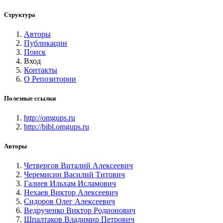
Структура
Авторы
Публикации
Поиск
Вход
Контакты
О Репозитории
Полезные ссылки
http://omgups.ru
http://bibl.omgups.ru
Авторы
Четвергов Виталий Алексеевич
Черемисин Василий Титович
Галиев Ильхам Исламович
Нехаев Виктор Алексеевич
Сидоров Олег Алексеевич
Ведрученко Виктор Родионович
Шпалтаков Владимир Петрович