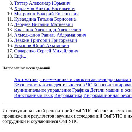
Тэттэр Александр Юрьевич
Харламов Виктор Васильевич
Митрохин Валерий Евгеньевич
Кувалдина Татьяна Борисовна
Лебедев Виталий Матвеевич
Бакланов Александр Алексеевич
Ахмеджанов Равиль Абдраманович
Левкин Григорий Григорьевич
Усманов Юрий Ахкемович
Овчаренко Сергей Михайлович
Ещё...
Направление исследований
Автоматика, телемеханика и связь на железнодорожном 
Безопасность жизнедеятельности в ЧС
Бизнес-планирова
муниципальное управление
Графика
Детали машин и осн
Иностранный язык
Информатика
Информационная безоп
Институциональный репозиторий ОмГУПС обеспечивает хране
продвижения результатов научных исследований ОмГУПС и их 
сотрудники и обучающиеся ОмГУПС.