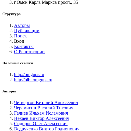
г.Омск Карла Маркса просп., 35
Структура
Авторы
Публикации
Поиск
Вход
Контакты
О Репозитории
Полезные ссылки
http://omgups.ru
http://bibl.omgups.ru
Авторы
Четвергов Виталий Алексеевич
Черемисин Василий Титович
Галиев Ильхам Исламович
Нехаев Виктор Алексеевич
Сидоров Олег Алексеевич
Ведрученко Виктор Родионович