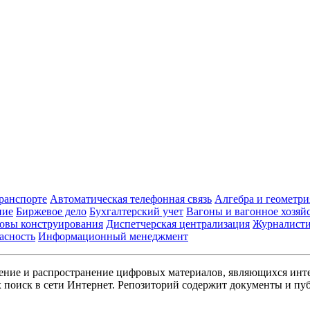
транспорте
Автоматическая телефонная связь
Алгебра и геометри
ние
Биржевое дело
Бухгалтерский учет
Вагоны и вагонное хозяй
овы конструирования
Диспетчерская централизация
Журналист
асность
Информационный менеджмент
ние и распространение цифровых материалов, являющихся инт
поиск в сети Интернет. Репозиторий содержит документы и пуб