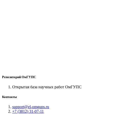
Репозиторий ОмГУПС
Открытая база научных работ ОмГУПС
Контакты
support@el-omgups.ru
+7 (3812) 31-07-11