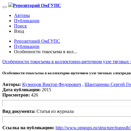
Репозиторий ОмГУПС
Авторы
Публикации
Поиск
Вход
Репозиторий ОмГУПС
Публикации
Особенности токосъема в кол...
Особенности токосъема в коллекторно-щеточном узле тяговых 
Особенности токосъема в коллекторно-щеточном узле тяговых электродв
Авторы:
Кузнецов Виктор Федорович
,
Шантаренко Сергей Ге
Дата публикации:
2015
Просмотров:
426
Вид документа:
Статья из журнала
Ссылка на публикацию:
http://www.omgups.ru/structure/transsi