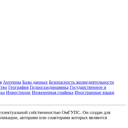
я
Антенны
Базы данных
Безопасность жизнедеятельности
ство
География
Гидрогазодинамика
Государственное и
ика
Инвестиции
Инженерная графика
Иностранные языки
еллектуальной собственностью ОмГУПС. Он создан для
ликации, авторами или соавторами которых являются