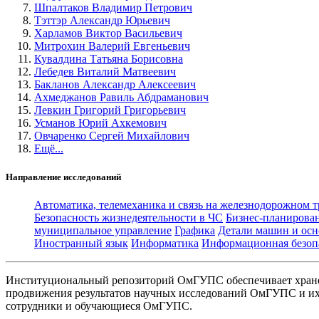
Шпалтаков Владимир Петрович
Тэттэр Александр Юрьевич
Харламов Виктор Васильевич
Митрохин Валерий Евгеньевич
Кувалдина Татьяна Борисовна
Лебедев Виталий Матвеевич
Бакланов Александр Алексеевич
Ахмеджанов Равиль Абдраманович
Левкин Григорий Григорьевич
Усманов Юрий Ахкемович
Овчаренко Сергей Михайлович
Ещё...
Направление исследований
Автоматика, телемеханика и связь на железнодорожном 
Безопасность жизнедеятельности в ЧС
Бизнес-планирова
муниципальное управление
Графика
Детали машин и осн
Иностранный язык
Информатика
Информационная безоп
Институциональный репозиторий ОмГУПС обеспечивает хране
продвижения результатов научных исследований ОмГУПС и их 
сотрудники и обучающиеся ОмГУПС.