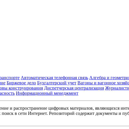
транспорте
Автоматическая телефонная связь
Алгебра и геометри
ние
Биржевое дело
Бухгалтерский учет
Вагоны и вагонное хозяй
овы конструирования
Диспетчерская централизация
Журналист
асность
Информационный менеджмент
ние и распространение цифровых материалов, являющихся инт
поиск в сети Интернет. Репозиторий содержит документы и пуб