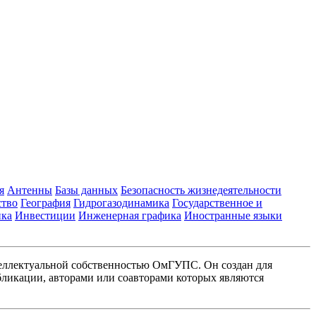
я
Антенны
Базы данных
Безопасность жизнедеятельности
ство
География
Гидрогазодинамика
Государственное и
ика
Инвестиции
Инженерная графика
Иностранные языки
еллектуальной собственностью ОмГУПС. Он создан для
ликации, авторами или соавторами которых являются