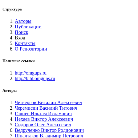
Структура
Авторы
Публикации
Поиск
Вход
Контакты
О Репозитории
Полезные ссылки
http://omgups.ru
http://bibl.omgups.ru
Авторы
Четвергов Виталий Алексеевич
Черемисин Василий Титович
Галиев Ильхам Исламович
Нехаев Виктор Алексеевич
Сидоров Олег Алексеевич
Ведрученко Виктор Родионович
Шпалтаков Владимир Петрович