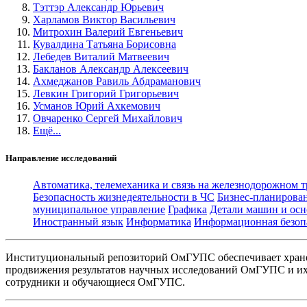
Тэттэр Александр Юрьевич
Харламов Виктор Васильевич
Митрохин Валерий Евгеньевич
Кувалдина Татьяна Борисовна
Лебедев Виталий Матвеевич
Бакланов Александр Алексеевич
Ахмеджанов Равиль Абдраманович
Левкин Григорий Григорьевич
Усманов Юрий Ахкемович
Овчаренко Сергей Михайлович
Ещё...
Направление исследований
Автоматика, телемеханика и связь на железнодорожном 
Безопасность жизнедеятельности в ЧС
Бизнес-планирова
муниципальное управление
Графика
Детали машин и осн
Иностранный язык
Информатика
Информационная безоп
Институциональный репозиторий ОмГУПС обеспечивает хране
продвижения результатов научных исследований ОмГУПС и их 
сотрудники и обучающиеся ОмГУПС.