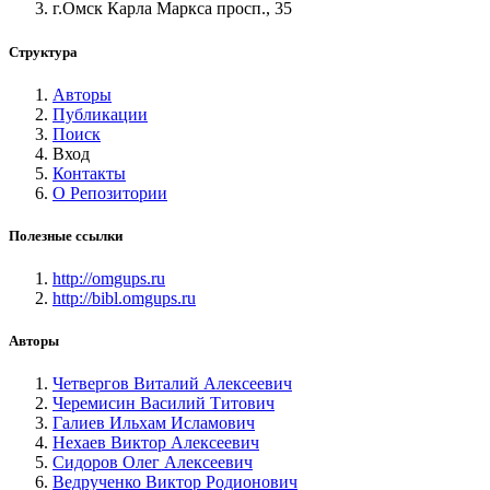
г.Омск Карла Маркса просп., 35
Структура
Авторы
Публикации
Поиск
Вход
Контакты
О Репозитории
Полезные ссылки
http://omgups.ru
http://bibl.omgups.ru
Авторы
Четвергов Виталий Алексеевич
Черемисин Василий Титович
Галиев Ильхам Исламович
Нехаев Виктор Алексеевич
Сидоров Олег Алексеевич
Ведрученко Виктор Родионович