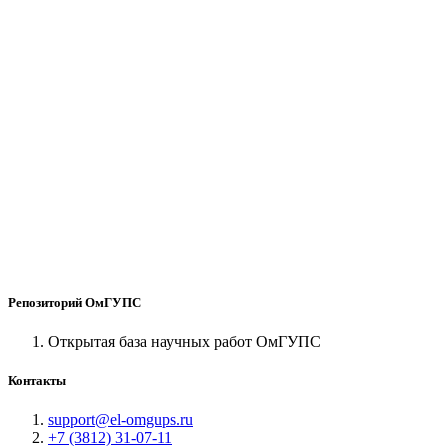
Репозиторий ОмГУПС
Открытая база научных работ ОмГУПС
Контакты
support@el-omgups.ru
+7 (3812) 31-07-11