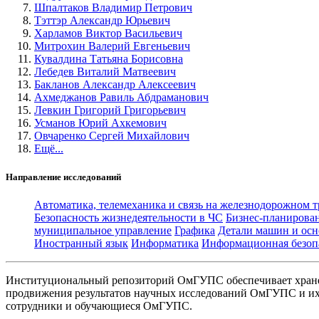
Шпалтаков Владимир Петрович
Тэттэр Александр Юрьевич
Харламов Виктор Васильевич
Митрохин Валерий Евгеньевич
Кувалдина Татьяна Борисовна
Лебедев Виталий Матвеевич
Бакланов Александр Алексеевич
Ахмеджанов Равиль Абдраманович
Левкин Григорий Григорьевич
Усманов Юрий Ахкемович
Овчаренко Сергей Михайлович
Ещё...
Направление исследований
Автоматика, телемеханика и связь на железнодорожном 
Безопасность жизнедеятельности в ЧС
Бизнес-планирова
муниципальное управление
Графика
Детали машин и осн
Иностранный язык
Информатика
Информационная безоп
Институциональный репозиторий ОмГУПС обеспечивает хране
продвижения результатов научных исследований ОмГУПС и их 
сотрудники и обучающиеся ОмГУПС.