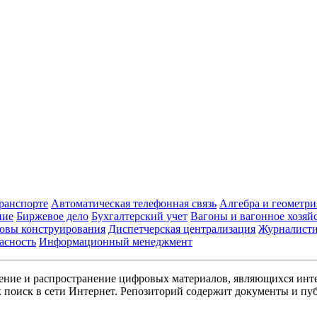
транспорте
Автоматическая телефонная связь
Алгебра и геометри
ние
Биржевое дело
Бухгалтерский учет
Вагоны и вагонное хозяй
овы конструирования
Диспетчерская централизация
Журналист
асность
Информационный менеджмент
ние и распространение цифровых материалов, являющихся инт
поиск в сети Интернет. Репозиторий содержит документы и пуб