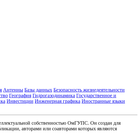
я
Антенны
Базы данных
Безопасность жизнедеятельности
ство
География
Гидрогазодинамика
Государственное и
ика
Инвестиции
Инженерная графика
Иностранные языки
еллектуальной собственностью ОмГУПС. Он создан для
ликации, авторами или соавторами которых являются