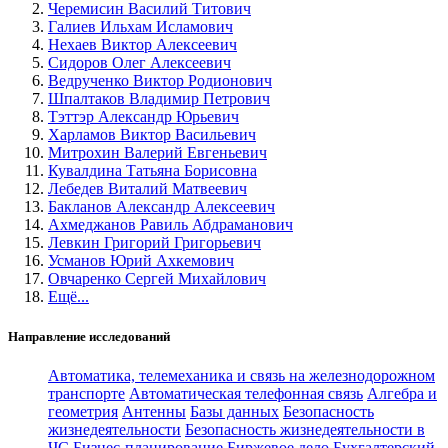
Черемисин Василий Титович
Галиев Ильхам Исламович
Нехаев Виктор Алексеевич
Сидоров Олег Алексеевич
Ведрученко Виктор Родионович
Шпалтаков Владимир Петрович
Тэттэр Александр Юрьевич
Харламов Виктор Васильевич
Митрохин Валерий Евгеньевич
Кувалдина Татьяна Борисовна
Лебедев Виталий Матвеевич
Бакланов Александр Алексеевич
Ахмеджанов Равиль Абдраманович
Левкин Григорий Григорьевич
Усманов Юрий Ахкемович
Овчаренко Сергей Михайлович
Ещё...
Направление исследований
Автоматика, телемеханика и связь на железнодорожном
транспорте
Автоматическая телефонная связь
Алгебра и
геометрия
Антенны
Базы данных
Безопасность
жизнедеятельности
Безопасность жизнедеятельности в
ЧС
Бизнес-планирование
Биржевое дело
Бухгалтерский