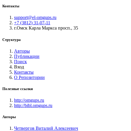
Контакты
support@el-omgups.ru
+7 (3812) 31-07-11
г.Омск Карла Маркса просп., 35
Структура
Авторы
Публикации
Поиск
Вход
Контакты
О Репозитории
Полезные ссылки
http://omgups.ru
http://bibl.omgups.ru
Авторы
Четвергов Виталий Алексеевич