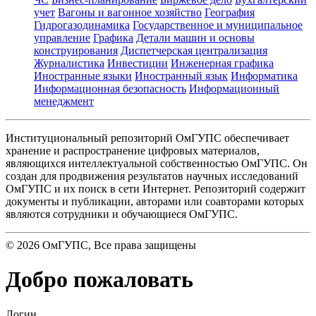
учет
Вагоны и вагонное хозяйство
География
Гидрогазодинамика
Государственное и муниципальное
управление
Графика
Детали машин и основы
конструирования
Диспетчерская централизация
Журналистика
Инвестиции
Инженерная графика
Иностранные языки
Иностранный язык
Информатика
Информационная безопасность
Информационный
менеджмент
Институциональный репозиторий ОмГУПС обеспечивает
хранение и распространение цифровых материалов,
являющихся интеллектуальной собственностью ОмГУПС. Он
создан для продвижения результатов научных исследований
ОмГУПС и их поиск в сети Интернет. Репозиторий содержит
документы и публикации, авторами или соавторами которых
являются сотрудники и обучающиеся ОмГУПС.
©
2026
ОмГУПС
, Все права защищены
Добро пожаловать
Логин