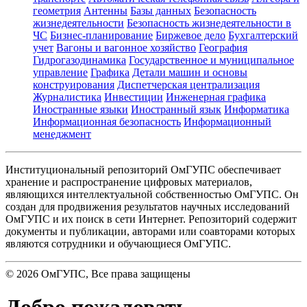
геометрия
Антенны
Базы данных
Безопасность
жизнедеятельности
Безопасность жизнедеятельности в
ЧС
Бизнес-планирование
Биржевое дело
Бухгалтерский
учет
Вагоны и вагонное хозяйство
География
Гидрогазодинамика
Государственное и муниципальное
управление
Графика
Детали машин и основы
конструирования
Диспетчерская централизация
Журналистика
Инвестиции
Инженерная графика
Иностранные языки
Иностранный язык
Информатика
Информационная безопасность
Информационный
менеджмент
Институциональный репозиторий ОмГУПС обеспечивает
хранение и распространение цифровых материалов,
являющихся интеллектуальной собственностью ОмГУПС. Он
создан для продвижения результатов научных исследований
ОмГУПС и их поиск в сети Интернет. Репозиторий содержит
документы и публикации, авторами или соавторами которых
являются сотрудники и обучающиеся ОмГУПС.
©
2026
ОмГУПС
, Все права защищены