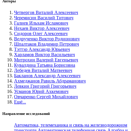
Авторы
Четвергов Виталий Алексеевич
Черемисин Василий Титович
Галиев Ильхам Исламович
Нехаев Виктор Алексеевич
Сидоров Олег Алексеевич
Ведрученко Виктор Родионович
Шпалтаков Владимир Петрович
Тэттэр Александр Юрьевич
Харламов Виктор Васильевич
Митрохин Валерий Евгеньевич
Кувалдина Татьяна Борисовна
Лебедев Виталий Матвеевич
Бакланов Александр Алексеевич
Ахмеджанов Равиль Абдраманович
Левкин Григорий Григорьевич
Усманов Юрий Ахкемович
Овчаренко Сергей Михайлович
Ещё...
Направление исследований
Автоматика, телемеханика и связь на железнодорожном
транспорте
Автоматическая телефонная связь
Алгебра и