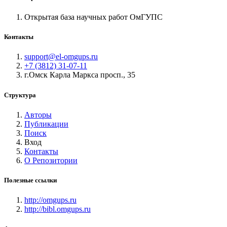
Открытая база научных работ ОмГУПС
Контакты
support@el-omgups.ru
+7 (3812) 31-07-11
г.Омск Карла Маркса просп., 35
Структура
Авторы
Публикации
Поиск
Вход
Контакты
О Репозитории
Полезные ссылки
http://omgups.ru
http://bibl.omgups.ru