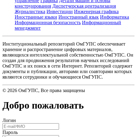
управление
Графика
Детали машин и основы
конструирования
Диспетчерская централизация
Журналистика
Инвестиции
Инженерная графика
Иностранные языки
Иностранный язык
Информатика
Информационная безопасность
Информационный
менеджмент
Институциональный репозиторий ОмГУПС обеспечивает
хранение и распространение цифровых материалов,
являющихся интеллектуальной собственностью ОмГУПС. Он
создан для продвижения результатов научных исследований
ОмГУПС и их поиск в сети Интернет. Репозиторий содержит
документы и публикации, авторами или соавторами которых
являются сотрудники и обучающиеся ОмГУПС.
©
2026
ОмГУПС
, Все права защищены
Добро пожаловать
Логин
Пароль