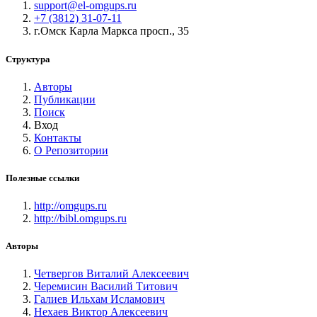
support@el-omgups.ru
+7 (3812) 31-07-11
г.Омск Карла Маркса просп., 35
Структура
Авторы
Публикации
Поиск
Вход
Контакты
О Репозитории
Полезные ссылки
http://omgups.ru
http://bibl.omgups.ru
Авторы
Четвергов Виталий Алексеевич
Черемисин Василий Титович
Галиев Ильхам Исламович
Нехаев Виктор Алексеевич