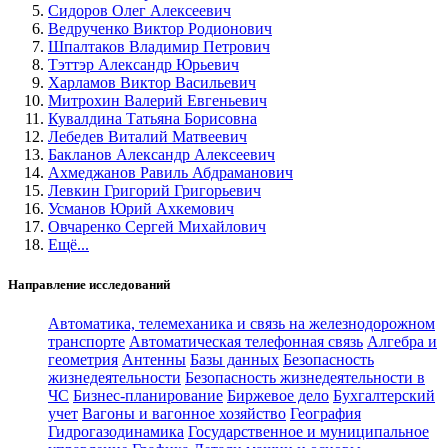
Сидоров Олег Алексеевич
Ведрученко Виктор Родионович
Шпалтаков Владимир Петрович
Тэттэр Александр Юрьевич
Харламов Виктор Васильевич
Митрохин Валерий Евгеньевич
Кувалдина Татьяна Борисовна
Лебедев Виталий Матвеевич
Бакланов Александр Алексеевич
Ахмеджанов Равиль Абдраманович
Левкин Григорий Григорьевич
Усманов Юрий Ахкемович
Овчаренко Сергей Михайлович
Ещё...
Направление исследований
Автоматика, телемеханика и связь на железнодорожном
транспорте
Автоматическая телефонная связь
Алгебра и
геометрия
Антенны
Базы данных
Безопасность
жизнедеятельности
Безопасность жизнедеятельности в
ЧС
Бизнес-планирование
Биржевое дело
Бухгалтерский
учет
Вагоны и вагонное хозяйство
География
Гидрогазодинамика
Государственное и муниципальное