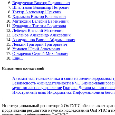
Ведрученко Виктор Родионович
Шпалтаков Владимир Петрович
Тэттэр Александр Юрьевич
Харламов Виктор Васильевич
Митрохин Валерий Евгеньевич
Кувалдина Татьяна Борисовна
Лебедев Виталий Матвеевич
Бакланов Александр Алексеевич
Ахмеджанов Равиль Абдраманович
Левкин Григорий Григорьевич
Усманов Юрий Ахкемович
Овчаренко Сергей Михайлович
Ещё...
Направление исследований
Автоматика, телемеханика и связь на железнодорожном 
Безопасность жизнедеятельности в ЧС
Бизнес-планирова
муниципальное управление
Графика
Детали машин и осн
Иностранный язык
Информатика
Информационная безоп
Институциональный репозиторий ОмГУПС обеспечивает хране
продвижения результатов научных исследований ОмГУПС и их 
сотрудники и обучающиеся ОмГУПС.