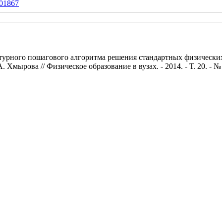
1301867
турного пошагового алгоритма решения стандартных физических
Хмырова // Физическое образование в вузах. - 2014. - Т. 20. - № 3