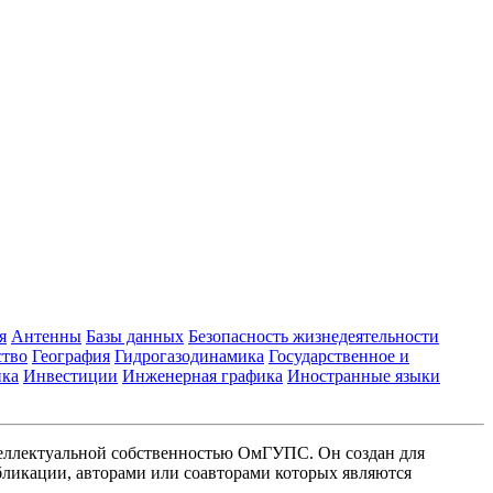
я
Антенны
Базы данных
Безопасность жизнедеятельности
ство
География
Гидрогазодинамика
Государственное и
ика
Инвестиции
Инженерная графика
Иностранные языки
еллектуальной собственностью ОмГУПС. Он создан для
ликации, авторами или соавторами которых являются