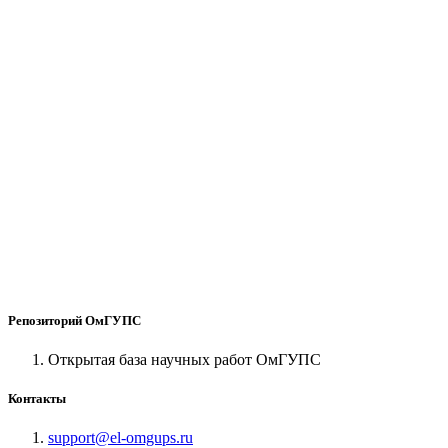
Репозиторий ОмГУПС
Открытая база научных работ ОмГУПС
Контакты
support@el-omgups.ru