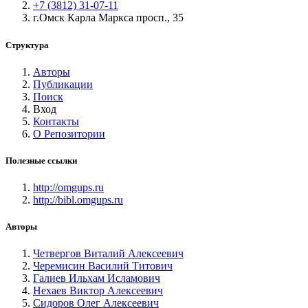
+7 (3812) 31-07-11
г.Омск Карла Маркса просп., 35
Структура
Авторы
Публикации
Поиск
Вход
Контакты
О Репозитории
Полезные ссылки
http://omgups.ru
http://bibl.omgups.ru
Авторы
Четвергов Виталий Алексеевич
Черемисин Василий Титович
Галиев Ильхам Исламович
Нехаев Виктор Алексеевич
Сидоров Олег Алексеевич