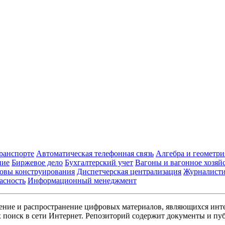
транспорте
Автоматическая телефонная связь
Алгебра и геометри
ние
Биржевое дело
Бухгалтерский учет
Вагоны и вагонное хозяй
овы конструирования
Диспетчерская централизация
Журналист
асность
Информационный менеджмент
ние и распространение цифровых материалов, являющихся инт
поиск в сети Интернет. Репозиторий содержит документы и пуб