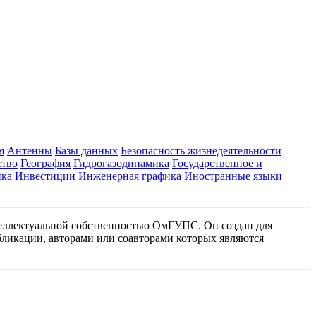
я
Антенны
Базы данных
Безопасность жизнедеятельности
ство
География
Гидрогазодинамика
Государственное и
ика
Инвестиции
Инженерная графика
Иностранные языки
еллектуальной собственностью ОмГУПС. Он создан для
ликации, авторами или соавторами которых являются