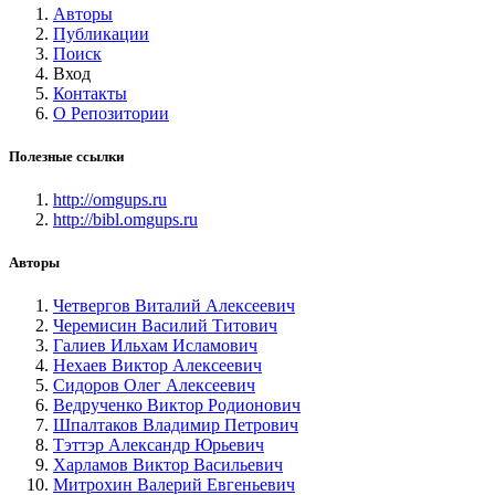
Авторы
Публикации
Поиск
Вход
Контакты
О Репозитории
Полезные ссылки
http://omgups.ru
http://bibl.omgups.ru
Авторы
Четвергов Виталий Алексеевич
Черемисин Василий Титович
Галиев Ильхам Исламович
Нехаев Виктор Алексеевич
Сидоров Олег Алексеевич
Ведрученко Виктор Родионович
Шпалтаков Владимир Петрович
Тэттэр Александр Юрьевич
Харламов Виктор Васильевич
Митрохин Валерий Евгеньевич