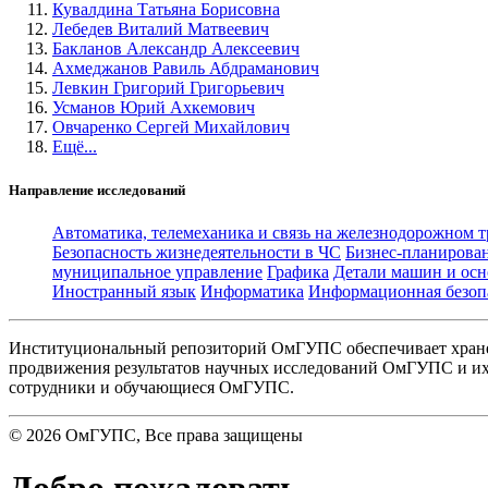
Кувалдина Татьяна Борисовна
Лебедев Виталий Матвеевич
Бакланов Александр Алексеевич
Ахмеджанов Равиль Абдраманович
Левкин Григорий Григорьевич
Усманов Юрий Ахкемович
Овчаренко Сергей Михайлович
Ещё...
Направление исследований
Автоматика, телемеханика и связь на железнодорожном 
Безопасность жизнедеятельности в ЧС
Бизнес-планирова
муниципальное управление
Графика
Детали машин и осн
Иностранный язык
Информатика
Информационная безоп
Институциональный репозиторий ОмГУПС обеспечивает хране
продвижения результатов научных исследований ОмГУПС и их 
сотрудники и обучающиеся ОмГУПС.
©
2026
ОмГУПС
, Все права защищены