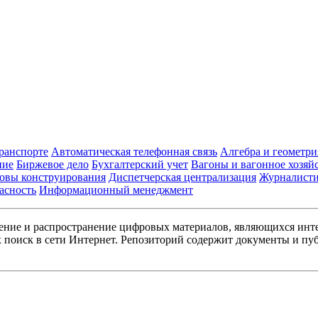
транспорте
Автоматическая телефонная связь
Алгебра и геометри
ние
Биржевое дело
Бухгалтерский учет
Вагоны и вагонное хозяй
овы конструирования
Диспетчерская централизация
Журналист
асность
Информационный менеджмент
ние и распространение цифровых материалов, являющихся инт
поиск в сети Интернет. Репозиторий содержит документы и пуб