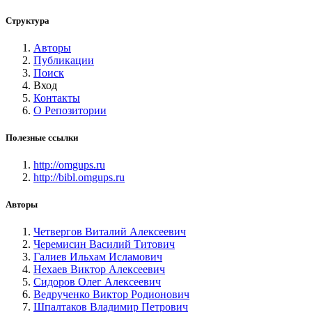
Структура
Авторы
Публикации
Поиск
Вход
Контакты
О Репозитории
Полезные ссылки
http://omgups.ru
http://bibl.omgups.ru
Авторы
Четвергов Виталий Алексеевич
Черемисин Василий Титович
Галиев Ильхам Исламович
Нехаев Виктор Алексеевич
Сидоров Олег Алексеевич
Ведрученко Виктор Родионович
Шпалтаков Владимир Петрович