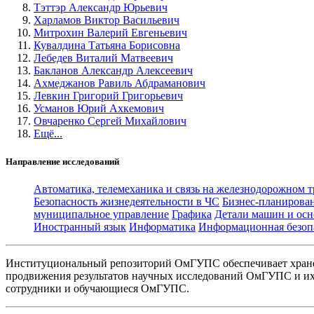
Тэттэр Александр Юрьевич
Харламов Виктор Васильевич
Митрохин Валерий Евгеньевич
Кувалдина Татьяна Борисовна
Лебедев Виталий Матвеевич
Бакланов Александр Алексеевич
Ахмеджанов Равиль Абдраманович
Левкин Григорий Григорьевич
Усманов Юрий Ахкемович
Овчаренко Сергей Михайлович
Ещё...
Направление исследований
Автоматика, телемеханика и связь на железнодорожном 
Безопасность жизнедеятельности в ЧС
Бизнес-планирова
муниципальное управление
Графика
Детали машин и осн
Иностранный язык
Информатика
Информационная безоп
Институциональный репозиторий ОмГУПС обеспечивает хране
продвижения результатов научных исследований ОмГУПС и их 
сотрудники и обучающиеся ОмГУПС.