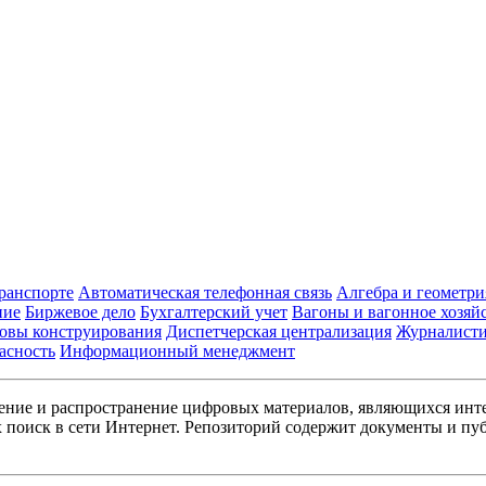
транспорте
Автоматическая телефонная связь
Алгебра и геометри
ние
Биржевое дело
Бухгалтерский учет
Вагоны и вагонное хозяй
овы конструирования
Диспетчерская централизация
Журналист
асность
Информационный менеджмент
ние и распространение цифровых материалов, являющихся инт
поиск в сети Интернет. Репозиторий содержит документы и пуб