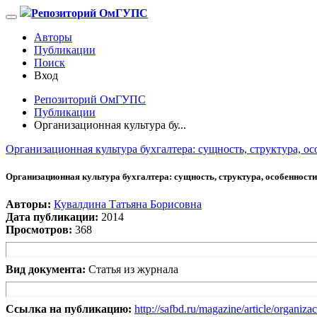
Репозиторий ОмГУПС
Авторы
Публикации
Поиск
Вход
Репозиторий ОмГУПС
Публикации
Организационная культура бу...
Организационная культура бухгалтера: сущность, структура, о
Организационная культура бухгалтера: сущность, структура, особенности
Авторы:
Кувалдина Татьяна Борисовна
Дата публикации:
2014
Просмотров:
368
Вид документа:
Статья из журнала
Ссылка на публикацию:
http://safbd.ru/magazine/article/organiz