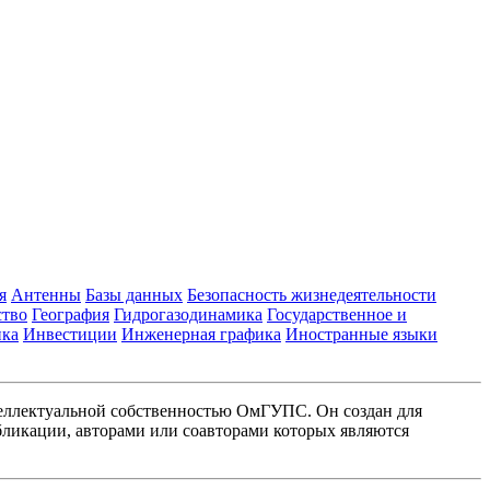
я
Антенны
Базы данных
Безопасность жизнедеятельности
ство
География
Гидрогазодинамика
Государственное и
ика
Инвестиции
Инженерная графика
Иностранные языки
еллектуальной собственностью ОмГУПС. Он создан для
ликации, авторами или соавторами которых являются