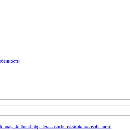
собенности
acionnaya-kultura-buhgaltera-sushchnost-struktura-osobennosti