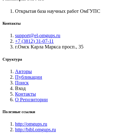
Открытая база научных работ ОмГУПС
Контакты
support@el-omgups.ru
+7 (3812) 31-07-11
г.Омск Карла Маркса просп., 35
Структура
Авторы
Публикации
Поиск
Вход
Контакты
О Репозитории
Полезные ссылки
http://omgups.ru
http://bibl.omgups.ru