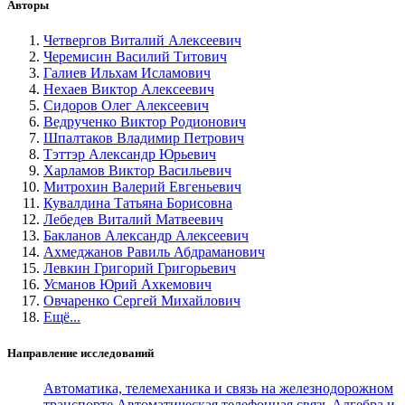
Авторы
Четвергов Виталий Алексеевич
Черемисин Василий Титович
Галиев Ильхам Исламович
Нехаев Виктор Алексеевич
Сидоров Олег Алексеевич
Ведрученко Виктор Родионович
Шпалтаков Владимир Петрович
Тэттэр Александр Юрьевич
Харламов Виктор Васильевич
Митрохин Валерий Евгеньевич
Кувалдина Татьяна Борисовна
Лебедев Виталий Матвеевич
Бакланов Александр Алексеевич
Ахмеджанов Равиль Абдраманович
Левкин Григорий Григорьевич
Усманов Юрий Ахкемович
Овчаренко Сергей Михайлович
Ещё...
Направление исследований
Автоматика, телемеханика и связь на железнодорожном
транспорте
Автоматическая телефонная связь
Алгебра и