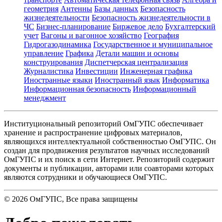
геометрия
Антенны
Базы данных
Безопасность
жизнедеятельности
Безопасность жизнедеятельности в
ЧС
Бизнес-планирование
Биржевое дело
Бухгалтерский
учет
Вагоны и вагонное хозяйство
География
Гидрогазодинамика
Государственное и муниципальное
управление
Графика
Детали машин и основы
конструирования
Диспетчерская централизация
Журналистика
Инвестиции
Инженерная графика
Иностранные языки
Иностранный язык
Информатика
Информационная безопасность
Информационный
менеджмент
Институциональный репозиторий ОмГУПС обеспечивает
хранение и распространение цифровых материалов,
являющихся интеллектуальной собственностью ОмГУПС. Он
создан для продвижения результатов научных исследований
ОмГУПС и их поиск в сети Интернет. Репозиторий содержит
документы и публикации, авторами или соавторами которых
являются сотрудники и обучающиеся ОмГУПС.
©
2026
ОмГУПС
, Все права защищены