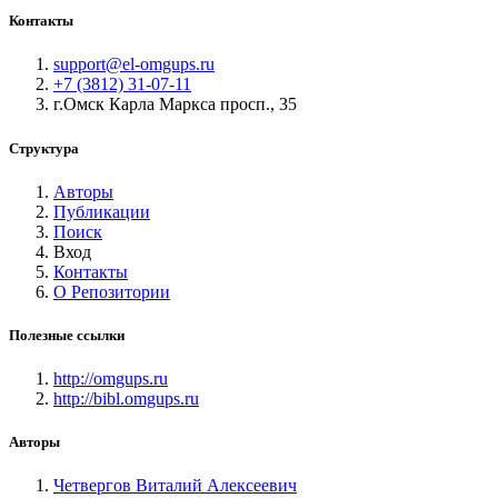
Контакты
support@el-omgups.ru
+7 (3812) 31-07-11
г.Омск Карла Маркса просп., 35
Структура
Авторы
Публикации
Поиск
Вход
Контакты
О Репозитории
Полезные ссылки
http://omgups.ru
http://bibl.omgups.ru
Авторы
Четвергов Виталий Алексеевич