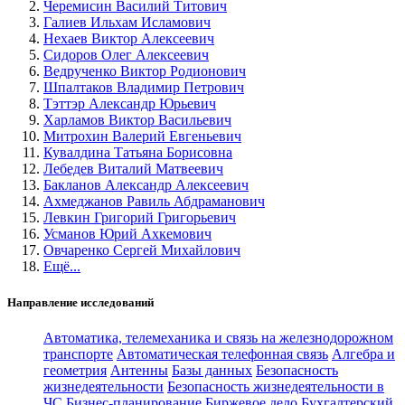
Черемисин Василий Титович
Галиев Ильхам Исламович
Нехаев Виктор Алексеевич
Сидоров Олег Алексеевич
Ведрученко Виктор Родионович
Шпалтаков Владимир Петрович
Тэттэр Александр Юрьевич
Харламов Виктор Васильевич
Митрохин Валерий Евгеньевич
Кувалдина Татьяна Борисовна
Лебедев Виталий Матвеевич
Бакланов Александр Алексеевич
Ахмеджанов Равиль Абдраманович
Левкин Григорий Григорьевич
Усманов Юрий Ахкемович
Овчаренко Сергей Михайлович
Ещё...
Направление исследований
Автоматика, телемеханика и связь на железнодорожном
транспорте
Автоматическая телефонная связь
Алгебра и
геометрия
Антенны
Базы данных
Безопасность
жизнедеятельности
Безопасность жизнедеятельности в
ЧС
Бизнес-планирование
Биржевое дело
Бухгалтерский