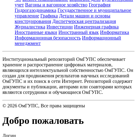
учет
Вагоны и вагонное хозяйство
География
Гидрогазодинамика
Государственное и муниципальное
управление
Графика
Детали машин и основы
конструирования
Диспетчерская централизация
Журналистика
Инвестиции
Инженерная графика
Иностранные языки
Иностранный язык
Информатика
Информационная безопасность
Информационный
менеджмент
Институциональный репозиторий ОмГУПС обеспечивает
хранение и распространение цифровых материалов,
являющихся интеллектуальной собственностью ОмГУПС. Он
создан для продвижения результатов научных исследований
ОмГУПС и их поиск в сети Интернет. Репозиторий содержит
документы и публикации, авторами или соавторами которых
являются сотрудники и обучающиеся ОмГУПС.
©
2026
ОмГУПС
, Все права защищены
Добро пожаловать
Логин