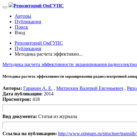
Репозиторий ОмГУПС
Авторы
Публикации
Поиск
Вход
Репозиторий ОмГУПС
Публикации
Методика расчета эффективно...
Методика расчета эффективности экранирования радиоэлектр
Методика расчета эффективности экранирования радиоэлектронной аппа
Авторы:
Гаранин А. Е.
,
Митрохин Валерий Евгеньевич
,
Ряпо
Дата публикации:
2014
Просмотров:
418
Вид документа:
Статья из журнала
Ссылка на публикацию:
http://www.omgups.ru/structure/transsi