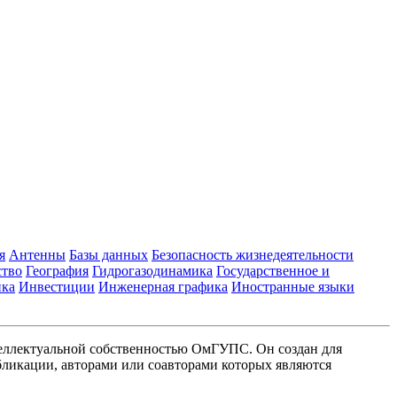
я
Антенны
Базы данных
Безопасность жизнедеятельности
ство
География
Гидрогазодинамика
Государственное и
ика
Инвестиции
Инженерная графика
Иностранные языки
еллектуальной собственностью ОмГУПС. Он создан для
ликации, авторами или соавторами которых являются