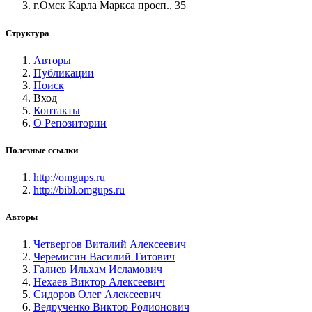
г.Омск Карла Маркса просп., 35
Структура
Авторы
Публикации
Поиск
Вход
Контакты
О Репозитории
Полезные ссылки
http://omgups.ru
http://bibl.omgups.ru
Авторы
Четвергов Виталий Алексеевич
Черемисин Василий Титович
Галиев Ильхам Исламович
Нехаев Виктор Алексеевич
Сидоров Олег Алексеевич
Ведрученко Виктор Родионович