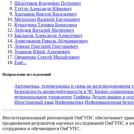
Шпалтаков Владимир Петрович
Тэттэр Александр Юрьевич
Харламов Виктор Васильевич
Митрохин Валерий Евгеньевич
Кувалдина Татьяна Борисовна
Лебедев Виталий Матвеевич
Бакланов Александр Алексеевич
Ахмеджанов Равиль Абдраманович
Левкин Григорий Григорьевич
Усманов Юрий Ахкемович
Овчаренко Сергей Михайлович
Ещё...
Направление исследований
Автоматика, телемеханика и связь на железнодорожном 
Безопасность жизнедеятельности в ЧС
Бизнес-планирова
муниципальное управление
Графика
Детали машин и осн
Иностранный язык
Информатика
Информационная безоп
Институциональный репозиторий ОмГУПС обеспечивает хране
продвижения результатов научных исследований ОмГУПС и их 
сотрудники и обучающиеся ОмГУПС.