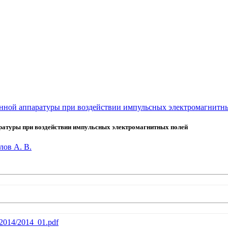
онной аппаратуры при воздействии импульсных электромагнитн
ратуры при воздействии импульсных электромагнитных полей
лов А. В.
b/2014/2014_01.pdf