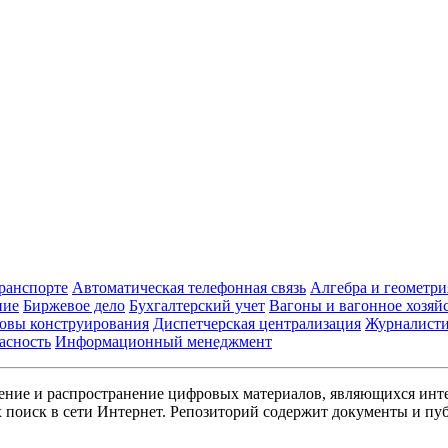
транспорте
Автоматическая телефонная связь
Алгебра и геометри
ние
Биржевое дело
Бухгалтерский учет
Вагоны и вагонное хозяй
овы конструирования
Диспетчерская централизация
Журналист
асность
Информационный менеджмент
ние и распространение цифровых материалов, являющихся инт
поиск в сети Интернет. Репозиторий содержит документы и пуб