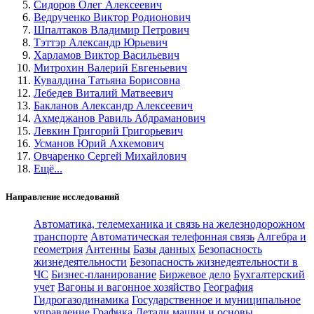
Сидоров Олег Алексеевич
Ведрученко Виктор Родионович
Шпалтаков Владимир Петрович
Тэттэр Александр Юрьевич
Харламов Виктор Васильевич
Митрохин Валерий Евгеньевич
Кувалдина Татьяна Борисовна
Лебедев Виталий Матвеевич
Бакланов Александр Алексеевич
Ахмеджанов Равиль Абдраманович
Левкин Григорий Григорьевич
Усманов Юрий Ахкемович
Овчаренко Сергей Михайлович
Ещё...
Направление исследований
Автоматика, телемеханика и связь на железнодорожном
транспорте
Автоматическая телефонная связь
Алгебра и
геометрия
Антенны
Базы данных
Безопасность
жизнедеятельности
Безопасность жизнедеятельности в
ЧС
Бизнес-планирование
Биржевое дело
Бухгалтерский
учет
Вагоны и вагонное хозяйство
География
Гидрогазодинамика
Государственное и муниципальное
управление
Графика
Детали машин и основы