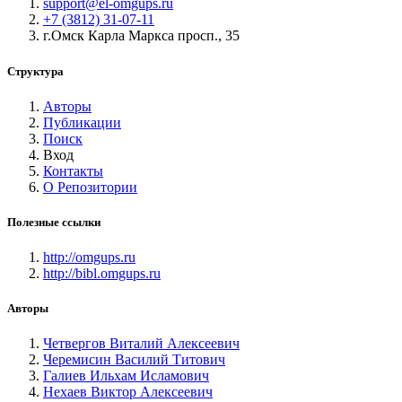
support@el-omgups.ru
+7 (3812) 31-07-11
г.Омск Карла Маркса просп., 35
Структура
Авторы
Публикации
Поиск
Вход
Контакты
О Репозитории
Полезные ссылки
http://omgups.ru
http://bibl.omgups.ru
Авторы
Четвергов Виталий Алексеевич
Черемисин Василий Титович
Галиев Ильхам Исламович
Нехаев Виктор Алексеевич