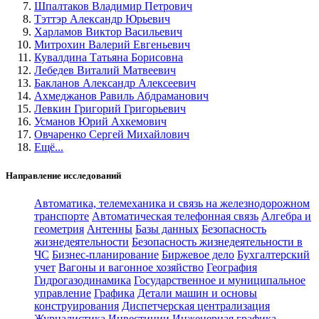
Шпалтаков Владимир Петрович
Тэттэр Александр Юрьевич
Харламов Виктор Васильевич
Митрохин Валерий Евгеньевич
Кувалдина Татьяна Борисовна
Лебедев Виталий Матвеевич
Бакланов Александр Алексеевич
Ахмеджанов Равиль Абдраманович
Левкин Григорий Григорьевич
Усманов Юрий Ахкемович
Овчаренко Сергей Михайлович
Ещё...
Направление исследований
Автоматика, телемеханика и связь на железнодорожном
транспорте
Автоматическая телефонная связь
Алгебра и
геометрия
Антенны
Базы данных
Безопасность
жизнедеятельности
Безопасность жизнедеятельности в
ЧС
Бизнес-планирование
Биржевое дело
Бухгалтерский
учет
Вагоны и вагонное хозяйство
География
Гидрогазодинамика
Государственное и муниципальное
управление
Графика
Детали машин и основы
конструирования
Диспетчерская централизация
Журналистика
Инвестиции
Инженерная графика