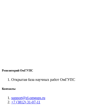
Репозиторий ОмГУПС
Открытая база научных работ ОмГУПС
Контакты
support@el-omgups.ru
+7 (3812) 31-07-11