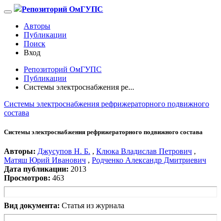
Репозиторий ОмГУПС
Авторы
Публикации
Поиск
Вход
Репозиторий ОмГУПС
Публикации
Системы электроснабжения ре...
Системы электроснабжения рефрижераторного подвижного
состава
Системы электроснабжения рефрижераторного подвижного состава
Авторы:
Джусупов Н. Б.
,
Клюка Владислав Петрович
,
Матяш Юрий Иванович
,
Родченко Александр Дмитриевич
Дата публикации:
2013
Просмотров:
463
Вид документа:
Статья из журнала