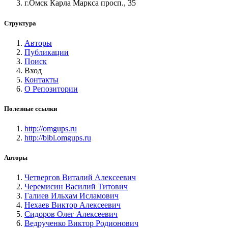
г.Омск Карла Маркса просп., 35
Структура
Авторы
Публикации
Поиск
Вход
Контакты
О Репозитории
Полезные ссылки
http://omgups.ru
http://bibl.omgups.ru
Авторы
Четвергов Виталий Алексеевич
Черемисин Василий Титович
Галиев Ильхам Исламович
Нехаев Виктор Алексеевич
Сидоров Олег Алексеевич
Ведрученко Виктор Родионович