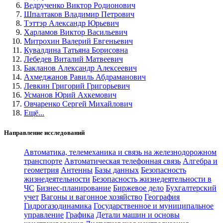
Ведрученко Виктор Родионович
Шпалтаков Владимир Петрович
Тэттэр Александр Юрьевич
Харламов Виктор Васильевич
Митрохин Валерий Евгеньевич
Кувалдина Татьяна Борисовна
Лебедев Виталий Матвеевич
Бакланов Александр Алексеевич
Ахмеджанов Равиль Абдраманович
Левкин Григорий Григорьевич
Усманов Юрий Ахкемович
Овчаренко Сергей Михайлович
Ещё...
Направление исследований
Автоматика, телемеханика и связь на железнодорожном
транспорте
Автоматическая телефонная связь
Алгебра и
геометрия
Антенны
Базы данных
Безопасность
жизнедеятельности
Безопасность жизнедеятельности в
ЧС
Бизнес-планирование
Биржевое дело
Бухгалтерский
учет
Вагоны и вагонное хозяйство
География
Гидрогазодинамика
Государственное и муниципальное
управление
Графика
Детали машин и основы