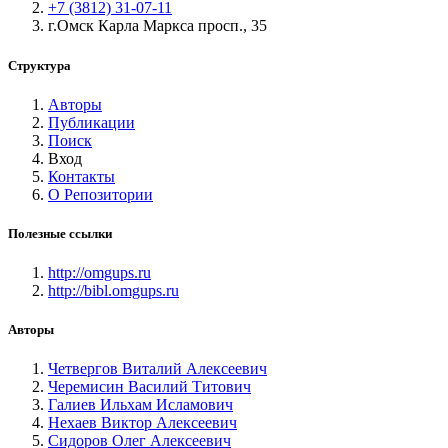
+7 (3812) 31-07-11
г.Омск Карла Маркса просп., 35
Структура
Авторы
Публикации
Поиск
Вход
Контакты
О Репозитории
Полезные ссылки
http://omgups.ru
http://bibl.omgups.ru
Авторы
Четвергов Виталий Алексеевич
Черемисин Василий Титович
Галиев Ильхам Исламович
Нехаев Виктор Алексеевич
Сидоров Олег Алексеевич