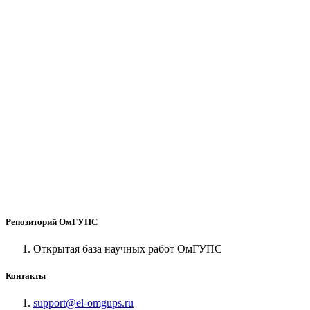
Репозиторий ОмГУПС
Открытая база научных работ ОмГУПС
Контакты
support@el-omgups.ru