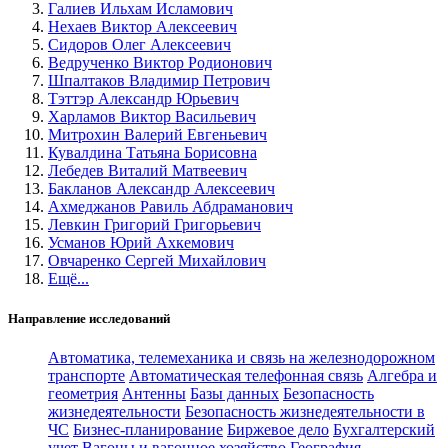
Галиев Ильхам Исламович
Нехаев Виктор Алексеевич
Сидоров Олег Алексеевич
Ведрученко Виктор Родионович
Шпалтаков Владимир Петрович
Тэттэр Александр Юрьевич
Харламов Виктор Васильевич
Митрохин Валерий Евгеньевич
Кувалдина Татьяна Борисовна
Лебедев Виталий Матвеевич
Бакланов Александр Алексеевич
Ахмеджанов Равиль Абдраманович
Левкин Григорий Григорьевич
Усманов Юрий Ахкемович
Овчаренко Сергей Михайлович
Ещё...
Направление исследований
Автоматика, телемеханика и связь на железнодорожном
транспорте
Автоматическая телефонная связь
Алгебра и
геометрия
Антенны
Базы данных
Безопасность
жизнедеятельности
Безопасность жизнедеятельности в
ЧС
Бизнес-планирование
Биржевое дело
Бухгалтерский
учет
Вагоны и вагонное хозяйство
География