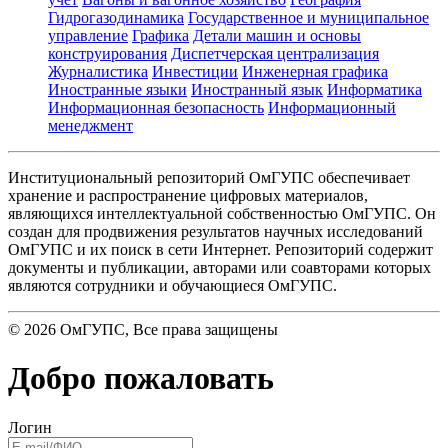
Гидрогазодинамика
Государственное и муниципальное
управление
Графика
Детали машин и основы
конструирования
Диспетчерская централизация
Журналистика
Инвестиции
Инженерная графика
Иностранные языки
Иностранный язык
Информатика
Информационная безопасность
Информационный
менеджмент
Институциональный репозиторий ОмГУПС обеспечивает
хранение и распространение цифровых материалов,
являющихся интеллектуальной собственностью ОмГУПС. Он
создан для продвижения результатов научных исследований
ОмГУПС и их поиск в сети Интернет. Репозиторий содержит
документы и публикации, авторами или соавторами которых
являются сотрудники и обучающиеся ОмГУПС.
©
2026
ОмГУПС
, Все права защищены
Добро пожаловать
Логин