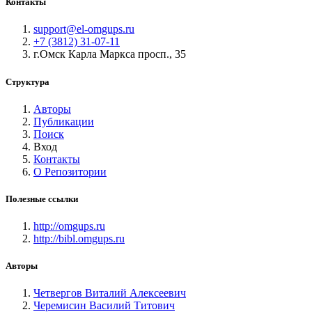
Контакты
support@el-omgups.ru
+7 (3812) 31-07-11
г.Омск Карла Маркса просп., 35
Структура
Авторы
Публикации
Поиск
Вход
Контакты
О Репозитории
Полезные ссылки
http://omgups.ru
http://bibl.omgups.ru
Авторы
Четвергов Виталий Алексеевич
Черемисин Василий Титович