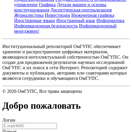
управление
Графика
Детали машин и основы
конструирования
Диспетчерская централизация
Журналистика
Инвестиции
Инженерная графика
Иностранные языки
Иностранный язык
Информатика
Информационная безопасность
Информационный
менеджмент
Институциональный репозиторий ОмГУПС обеспечивает
хранение и распространение цифровых материалов,
являющихся интеллектуальной собственностью ОмГУПС. Он
создан для продвижения результатов научных исследований
ОмГУПС и их поиск в сети Интернет. Репозиторий содержит
документы и публикации, авторами или соавторами которых
являются сотрудники и обучающиеся ОмГУПС.
©
2026
ОмГУПС
, Все права защищены
Добро пожаловать
Логин
Пароль