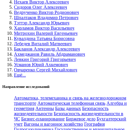
Нехаев Виктор Алексеевич
Сидоров Олег Алексеевич
Ведрученко Виктор Родионович
Шпалтаков Владимир Петрович
Тэттэр Александр Юрьевич
Харламов Виктор Васильевич
Митрохин Валерий Евгеньевич
Кувалдина Татьяна Борисовна
Лебедев Виталий Матвеевич
Бакланов Александр Алексеевич
Ахмеджанов Равиль Абдраманович
Левкин Григорий Григорьевич
Усманов Юрий Ахкемович
Овчаренко Сергей Михайлович
Ещё...
Направление исследований
Автоматика, телемеханика и связь на железнодорожном
транспорте
Автоматическая телефонная связь
Алгебра и
геометрия
Антенны
Базы данных
Безопасность
жизнедеятельности
Безопасность жизнедеятельности в
ЧС
Бизнес-планирование
Биржевое дело
Бухгалтерский
учет
Вагоны и вагонное хозяйство
География
Гидрогазодинамика
Государственное и муниципальное