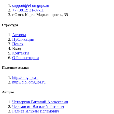
support@el-omgups.ru
+7 (3812) 31-07-11
г.Омск Карла Маркса просп., 35
Структура
Авторы
Публикации
Поиск
Вход
Контакты
О Репозитории
Полезные ссылки
http://omgups.ru
http://bibl.omgups.ru
Авторы
Четвергов Виталий Алексеевич
Черемисин Василий Титович
Галиев Ильхам Исламович