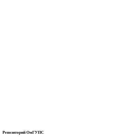
Репозиторий ОмГУПС