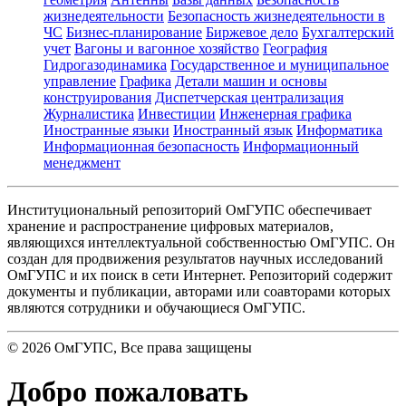
жизнедеятельности
Безопасность жизнедеятельности в
ЧС
Бизнес-планирование
Биржевое дело
Бухгалтерский
учет
Вагоны и вагонное хозяйство
География
Гидрогазодинамика
Государственное и муниципальное
управление
Графика
Детали машин и основы
конструирования
Диспетчерская централизация
Журналистика
Инвестиции
Инженерная графика
Иностранные языки
Иностранный язык
Информатика
Информационная безопасность
Информационный
менеджмент
Институциональный репозиторий ОмГУПС обеспечивает
хранение и распространение цифровых материалов,
являющихся интеллектуальной собственностью ОмГУПС. Он
создан для продвижения результатов научных исследований
ОмГУПС и их поиск в сети Интернет. Репозиторий содержит
документы и публикации, авторами или соавторами которых
являются сотрудники и обучающиеся ОмГУПС.
©
2026
ОмГУПС
, Все права защищены
Добро пожаловать