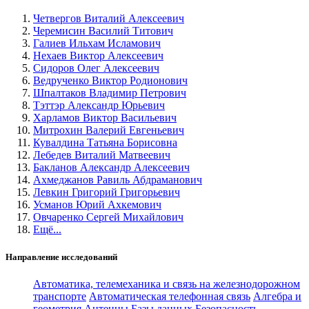
Четвергов Виталий Алексеевич
Черемисин Василий Титович
Галиев Ильхам Исламович
Нехаев Виктор Алексеевич
Сидоров Олег Алексеевич
Ведрученко Виктор Родионович
Шпалтаков Владимир Петрович
Тэттэр Александр Юрьевич
Харламов Виктор Васильевич
Митрохин Валерий Евгеньевич
Кувалдина Татьяна Борисовна
Лебедев Виталий Матвеевич
Бакланов Александр Алексеевич
Ахмеджанов Равиль Абдраманович
Левкин Григорий Григорьевич
Усманов Юрий Ахкемович
Овчаренко Сергей Михайлович
Ещё...
Направление исследований
Автоматика, телемеханика и связь на железнодорожном
транспорте
Автоматическая телефонная связь
Алгебра и
геометрия
Антенны
Базы данных
Безопасность