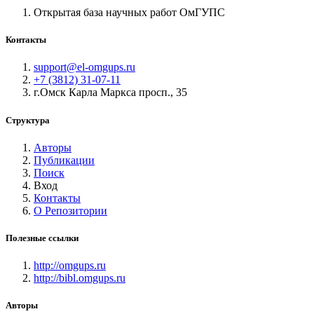
Открытая база научных работ ОмГУПС
Контакты
support@el-omgups.ru
+7 (3812) 31-07-11
г.Омск Карла Маркса просп., 35
Структура
Авторы
Публикации
Поиск
Вход
Контакты
О Репозитории
Полезные ссылки
http://omgups.ru
http://bibl.omgups.ru
Авторы