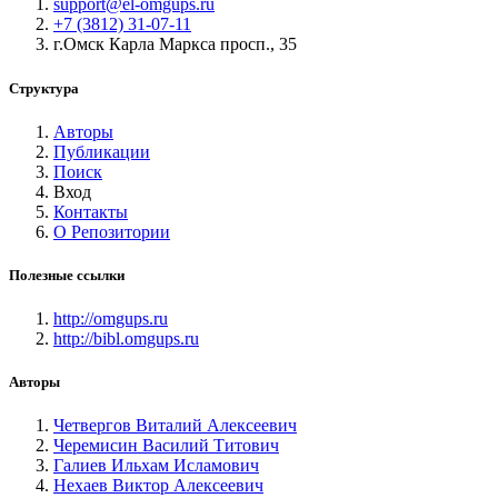
support@el-omgups.ru
+7 (3812) 31-07-11
г.Омск Карла Маркса просп., 35
Структура
Авторы
Публикации
Поиск
Вход
Контакты
О Репозитории
Полезные ссылки
http://omgups.ru
http://bibl.omgups.ru
Авторы
Четвергов Виталий Алексеевич
Черемисин Василий Титович
Галиев Ильхам Исламович
Нехаев Виктор Алексеевич