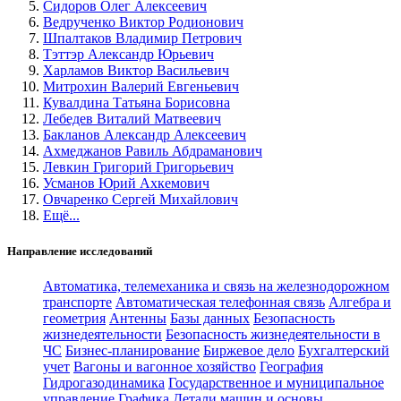
Сидоров Олег Алексеевич
Ведрученко Виктор Родионович
Шпалтаков Владимир Петрович
Тэттэр Александр Юрьевич
Харламов Виктор Васильевич
Митрохин Валерий Евгеньевич
Кувалдина Татьяна Борисовна
Лебедев Виталий Матвеевич
Бакланов Александр Алексеевич
Ахмеджанов Равиль Абдраманович
Левкин Григорий Григорьевич
Усманов Юрий Ахкемович
Овчаренко Сергей Михайлович
Ещё...
Направление исследований
Автоматика, телемеханика и связь на железнодорожном
транспорте
Автоматическая телефонная связь
Алгебра и
геометрия
Антенны
Базы данных
Безопасность
жизнедеятельности
Безопасность жизнедеятельности в
ЧС
Бизнес-планирование
Биржевое дело
Бухгалтерский
учет
Вагоны и вагонное хозяйство
География
Гидрогазодинамика
Государственное и муниципальное
управление
Графика
Детали машин и основы