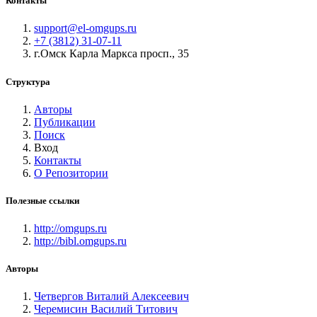
Контакты
support@el-omgups.ru
+7 (3812) 31-07-11
г.Омск Карла Маркса просп., 35
Структура
Авторы
Публикации
Поиск
Вход
Контакты
О Репозитории
Полезные ссылки
http://omgups.ru
http://bibl.omgups.ru
Авторы
Четвергов Виталий Алексеевич
Черемисин Василий Титович