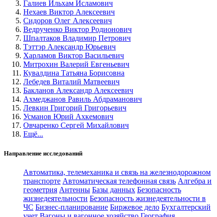
Галиев Ильхам Исламович
Нехаев Виктор Алексеевич
Сидоров Олег Алексеевич
Ведрученко Виктор Родионович
Шпалтаков Владимир Петрович
Тэттэр Александр Юрьевич
Харламов Виктор Васильевич
Митрохин Валерий Евгеньевич
Кувалдина Татьяна Борисовна
Лебедев Виталий Матвеевич
Бакланов Александр Алексеевич
Ахмеджанов Равиль Абдраманович
Левкин Григорий Григорьевич
Усманов Юрий Ахкемович
Овчаренко Сергей Михайлович
Ещё...
Направление исследований
Автоматика, телемеханика и связь на железнодорожном
транспорте
Автоматическая телефонная связь
Алгебра и
геометрия
Антенны
Базы данных
Безопасность
жизнедеятельности
Безопасность жизнедеятельности в
ЧС
Бизнес-планирование
Биржевое дело
Бухгалтерский
учет
Вагоны и вагонное хозяйство
География