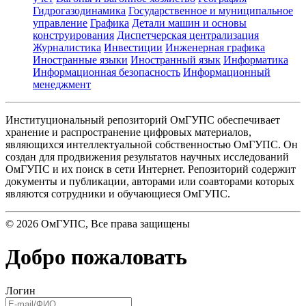
Гидрогазодинамика
Государственное и муниципальное
управление
Графика
Детали машин и основы
конструирования
Диспетчерская централизация
Журналистика
Инвестиции
Инженерная графика
Иностранные языки
Иностранный язык
Информатика
Информационная безопасность
Информационный
менеджмент
Институциональный репозиторий ОмГУПС обеспечивает
хранение и распространение цифровых материалов,
являющихся интеллектуальной собственностью ОмГУПС. Он
создан для продвижения результатов научных исследований
ОмГУПС и их поиск в сети Интернет. Репозиторий содержит
документы и публикации, авторами или соавторами которых
являются сотрудники и обучающиеся ОмГУПС.
©
2026
ОмГУПС
, Все права защищены
Добро пожаловать
Логин