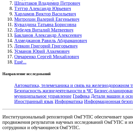
Шпалтаков Владимир Петрович
Тэттэр Александр Юрьевич
Харламов Виктор Васильевич
Митрохин Валерий Евгеньевич
Кувалдина Татьяна Борисовна
Лебедев Виталий Матвеевич
Бакланов Александр Алексеевич
Ахмеджанов Равиль Абдраманович
Левкин Григорий Григорьевич
Усманов Юрий Ахкемович
Овчаренко Сергей Михайлович
Ещё...
Направление исследований
Автоматика, телемеханика и связь на железнодорожном 
Безопасность жизнедеятельности в ЧС
Бизнес-планирова
муниципальное управление
Графика
Детали машин и осн
Иностранный язык
Информатика
Информационная безоп
Институциональный репозиторий ОмГУПС обеспечивает хране
продвижения результатов научных исследований ОмГУПС и их 
сотрудники и обучающиеся ОмГУПС.