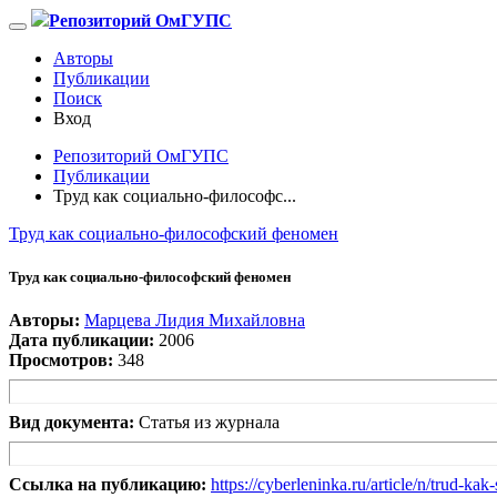
Репозиторий ОмГУПС
Авторы
Публикации
Поиск
Вход
Репозиторий ОмГУПС
Публикации
Труд как социально-философс...
Труд как социально-философский феномен
Труд как социально-философский феномен
Авторы:
Марцева Лидия Михайловна
Дата публикации:
2006
Просмотров:
348
Вид документа:
Статья из журнала
Ссылка на публикацию:
https://cyberleninka.ru/article/n/trud-kak