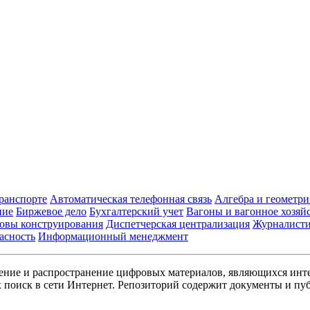
транспорте
Автоматическая телефонная связь
Алгебра и геометри
ние
Биржевое дело
Бухгалтерский учет
Вагоны и вагонное хозяй
овы конструирования
Диспетчерская централизация
Журналист
асность
Информационный менеджмент
ние и распространение цифровых материалов, являющихся инт
поиск в сети Интернет. Репозиторий содержит документы и пуб