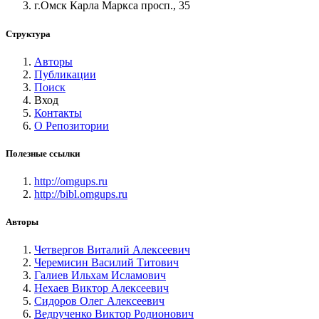
г.Омск Карла Маркса просп., 35
Структура
Авторы
Публикации
Поиск
Вход
Контакты
О Репозитории
Полезные ссылки
http://omgups.ru
http://bibl.omgups.ru
Авторы
Четвергов Виталий Алексеевич
Черемисин Василий Титович
Галиев Ильхам Исламович
Нехаев Виктор Алексеевич
Сидоров Олег Алексеевич
Ведрученко Виктор Родионович