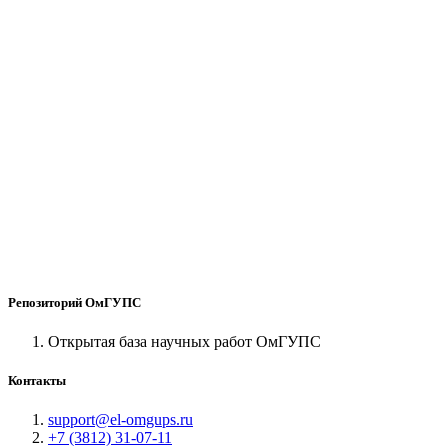
Репозиторий ОмГУПС
Открытая база научных работ ОмГУПС
Контакты
support@el-omgups.ru
+7 (3812) 31-07-11