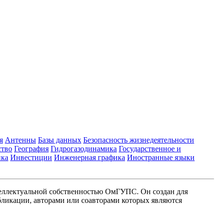
я
Антенны
Базы данных
Безопасность жизнедеятельности
ство
География
Гидрогазодинамика
Государственное и
ика
Инвестиции
Инженерная графика
Иностранные языки
еллектуальной собственностью ОмГУПС. Он создан для
ликации, авторами или соавторами которых являются