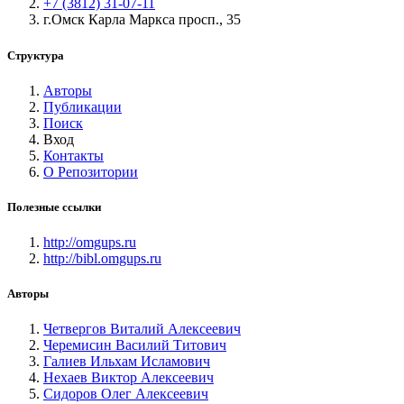
+7 (3812) 31-07-11
г.Омск Карла Маркса просп., 35
Структура
Авторы
Публикации
Поиск
Вход
Контакты
О Репозитории
Полезные ссылки
http://omgups.ru
http://bibl.omgups.ru
Авторы
Четвергов Виталий Алексеевич
Черемисин Василий Титович
Галиев Ильхам Исламович
Нехаев Виктор Алексеевич
Сидоров Олег Алексеевич