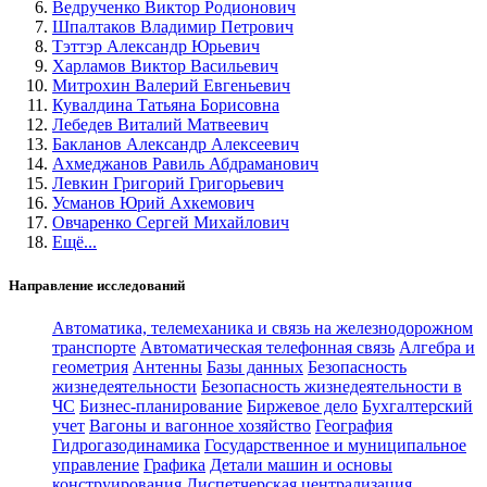
Ведрученко Виктор Родионович
Шпалтаков Владимир Петрович
Тэттэр Александр Юрьевич
Харламов Виктор Васильевич
Митрохин Валерий Евгеньевич
Кувалдина Татьяна Борисовна
Лебедев Виталий Матвеевич
Бакланов Александр Алексеевич
Ахмеджанов Равиль Абдраманович
Левкин Григорий Григорьевич
Усманов Юрий Ахкемович
Овчаренко Сергей Михайлович
Ещё...
Направление исследований
Автоматика, телемеханика и связь на железнодорожном
транспорте
Автоматическая телефонная связь
Алгебра и
геометрия
Антенны
Базы данных
Безопасность
жизнедеятельности
Безопасность жизнедеятельности в
ЧС
Бизнес-планирование
Биржевое дело
Бухгалтерский
учет
Вагоны и вагонное хозяйство
География
Гидрогазодинамика
Государственное и муниципальное
управление
Графика
Детали машин и основы
конструирования
Диспетчерская централизация