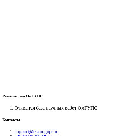
Репозиторий ОмГУПС
Открытая база научных работ ОмГУПС
Контакты
support@el-omgups.ru