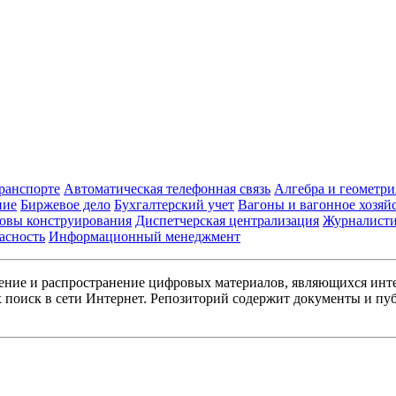
транспорте
Автоматическая телефонная связь
Алгебра и геометри
ние
Биржевое дело
Бухгалтерский учет
Вагоны и вагонное хозяй
овы конструирования
Диспетчерская централизация
Журналист
асность
Информационный менеджмент
ние и распространение цифровых материалов, являющихся инт
поиск в сети Интернет. Репозиторий содержит документы и пуб