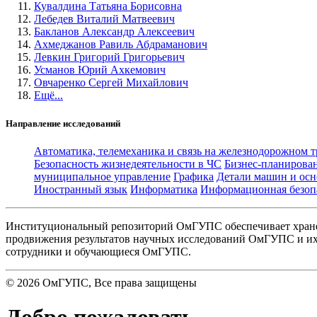
Кувалдина Татьяна Борисовна
Лебедев Виталий Матвеевич
Бакланов Александр Алексеевич
Ахмеджанов Равиль Абдраманович
Левкин Григорий Григорьевич
Усманов Юрий Ахкемович
Овчаренко Сергей Михайлович
Ещё...
Направление исследований
Автоматика, телемеханика и связь на железнодорожном 
Безопасность жизнедеятельности в ЧС
Бизнес-планирова
муниципальное управление
Графика
Детали машин и осн
Иностранный язык
Информатика
Информационная безоп
Институциональный репозиторий ОмГУПС обеспечивает хране
продвижения результатов научных исследований ОмГУПС и их 
сотрудники и обучающиеся ОмГУПС.
©
2026
ОмГУПС
, Все права защищены