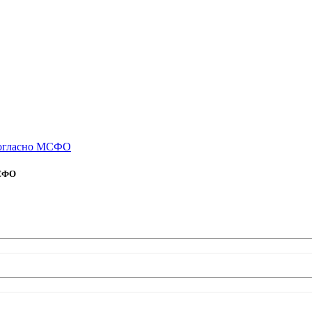
 согласно МСФО
МСФО