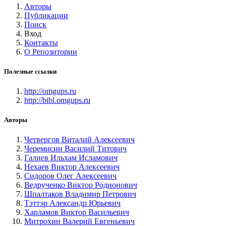
Авторы
Публикации
Поиск
Вход
Контакты
О Репозитории
Полезные ссылки
http://omgups.ru
http://bibl.omgups.ru
Авторы
Четвергов Виталий Алексеевич
Черемисин Василий Титович
Галиев Ильхам Исламович
Нехаев Виктор Алексеевич
Сидоров Олег Алексеевич
Ведрученко Виктор Родионович
Шпалтаков Владимир Петрович
Тэттэр Александр Юрьевич
Харламов Виктор Васильевич
Митрохин Валерий Евгеньевич