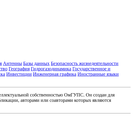
я
Антенны
Базы данных
Безопасность жизнедеятельности
ство
География
Гидрогазодинамика
Государственное и
ика
Инвестиции
Инженерная графика
Иностранные языки
еллектуальной собственностью ОмГУПС. Он создан для
ликации, авторами или соавторами которых являются