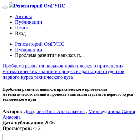
Репозиторий ОмГУПС
Авторы
Публикации
Поиск
Вход
Репозиторий ОмГУПС
Публикации
Проблема развития навыков п...
Проблема развития навыков практического применения
математических знаний в процессе адаптации студентов
первого курса технического вуза
Проблема развития навыков практического применения
математических знаний в процессе адаптации студентов первого курса
технического вуза
Авторы:
Дроздова Илга Анатольевна
,
Минабудинова Сания
Анасова
Дата публикации:
2006
Просмотров:
412