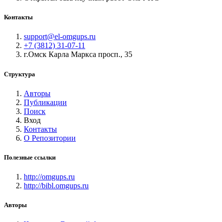
Контакты
support@el-omgups.ru
+7 (3812) 31-07-11
г.Омск Карла Маркса просп., 35
Структура
Авторы
Публикации
Поиск
Вход
Контакты
О Репозитории
Полезные ссылки
http://omgups.ru
http://bibl.omgups.ru
Авторы