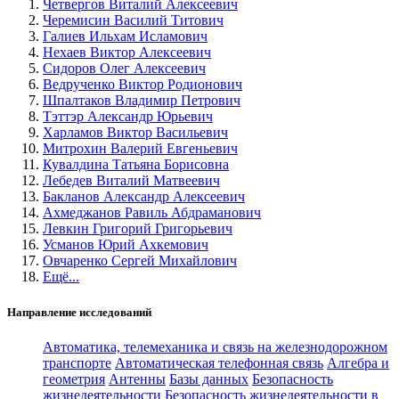
Четвергов Виталий Алексеевич
Черемисин Василий Титович
Галиев Ильхам Исламович
Нехаев Виктор Алексеевич
Сидоров Олег Алексеевич
Ведрученко Виктор Родионович
Шпалтаков Владимир Петрович
Тэттэр Александр Юрьевич
Харламов Виктор Васильевич
Митрохин Валерий Евгеньевич
Кувалдина Татьяна Борисовна
Лебедев Виталий Матвеевич
Бакланов Александр Алексеевич
Ахмеджанов Равиль Абдраманович
Левкин Григорий Григорьевич
Усманов Юрий Ахкемович
Овчаренко Сергей Михайлович
Ещё...
Направление исследований
Автоматика, телемеханика и связь на железнодорожном
транспорте
Автоматическая телефонная связь
Алгебра и
геометрия
Антенны
Базы данных
Безопасность
жизнедеятельности
Безопасность жизнедеятельности в