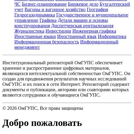
ЧС
Бизнес-планирование
Биржевое дело
Бухгалтерский
учет
Вагоны и вагонное хозяйство
География
Гидрогазодинамика
Государственное и муниципальное
управление
Графика
Детали машин и основы
конструирования
Диспетчерская централизация
Журналистика
Инвестиции
Инженерная графика
Иностранные языки
Иностранный язык
Информатика
Информационная безопасность
Информационный
менеджмент
Институциональный репозиторий ОмГУПС обеспечивает
хранение и распространение цифровых материалов,
являющихся интеллектуальной собственностью ОмГУПС. Он
создан для продвижения результатов научных исследований
ОмГУПС и их поиск в сети Интернет. Репозиторий содержит
документы и публикации, авторами или соавторами которых
являются сотрудники и обучающиеся ОмГУПС.
©
2026
ОмГУПС
, Все права защищены
Добро пожаловать