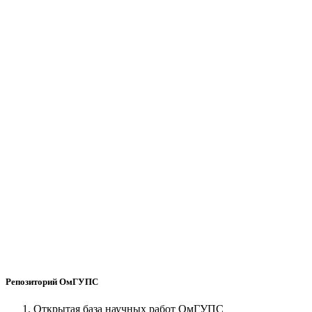
Репозиторий ОмГУПС
Открытая база научных работ ОмГУПС