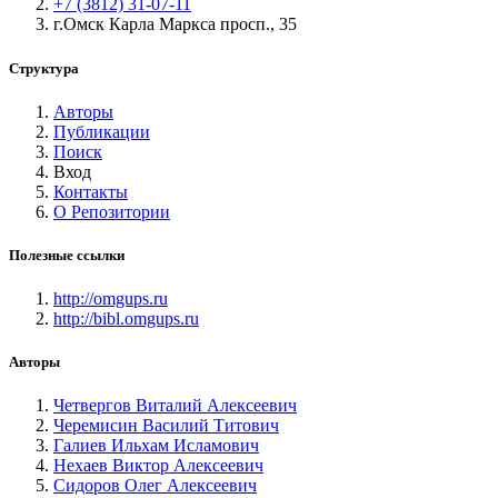
+7 (3812) 31-07-11
г.Омск Карла Маркса просп., 35
Структура
Авторы
Публикации
Поиск
Вход
Контакты
О Репозитории
Полезные ссылки
http://omgups.ru
http://bibl.omgups.ru
Авторы
Четвергов Виталий Алексеевич
Черемисин Василий Титович
Галиев Ильхам Исламович
Нехаев Виктор Алексеевич
Сидоров Олег Алексеевич