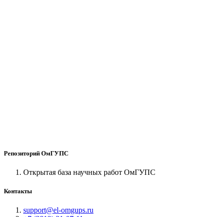
Репозиторий ОмГУПС
Открытая база научных работ ОмГУПС
Контакты
support@el-omgups.ru