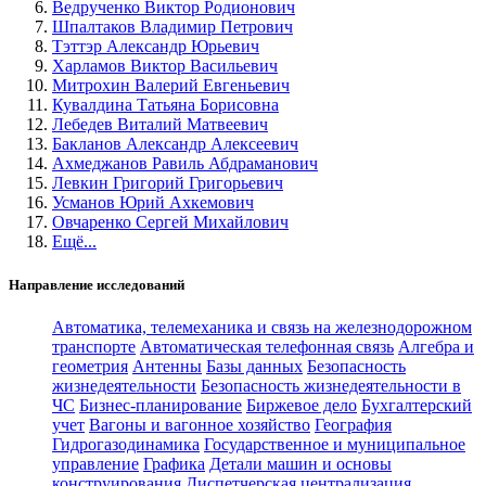
Ведрученко Виктор Родионович
Шпалтаков Владимир Петрович
Тэттэр Александр Юрьевич
Харламов Виктор Васильевич
Митрохин Валерий Евгеньевич
Кувалдина Татьяна Борисовна
Лебедев Виталий Матвеевич
Бакланов Александр Алексеевич
Ахмеджанов Равиль Абдраманович
Левкин Григорий Григорьевич
Усманов Юрий Ахкемович
Овчаренко Сергей Михайлович
Ещё...
Направление исследований
Автоматика, телемеханика и связь на железнодорожном
транспорте
Автоматическая телефонная связь
Алгебра и
геометрия
Антенны
Базы данных
Безопасность
жизнедеятельности
Безопасность жизнедеятельности в
ЧС
Бизнес-планирование
Биржевое дело
Бухгалтерский
учет
Вагоны и вагонное хозяйство
География
Гидрогазодинамика
Государственное и муниципальное
управление
Графика
Детали машин и основы
конструирования
Диспетчерская централизация