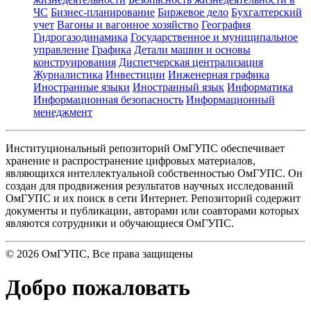
ЧС
Бизнес-планирование
Биржевое дело
Бухгалтерский
учет
Вагоны и вагонное хозяйство
География
Гидрогазодинамика
Государственное и муниципальное
управление
Графика
Детали машин и основы
конструирования
Диспетчерская централизация
Журналистика
Инвестиции
Инженерная графика
Иностранные языки
Иностранный язык
Информатика
Информационная безопасность
Информационный
менеджмент
Институциональный репозиторий ОмГУПС обеспечивает
хранение и распространение цифровых материалов,
являющихся интеллектуальной собственностью ОмГУПС. Он
создан для продвижения результатов научных исследований
ОмГУПС и их поиск в сети Интернет. Репозиторий содержит
документы и публикации, авторами или соавторами которых
являются сотрудники и обучающиеся ОмГУПС.
©
2026
ОмГУПС
, Все права защищены
Добро пожаловать