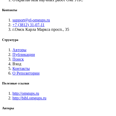
Контакты
support@el-omgups.ru
+7 (3812) 31-07-11
г.Омск Карла Маркса просп., 35
Структура
Авторы
Публикации
Поиск
Вход
Контакты
О Репозитории
Полезные ссылки
http://omgups.ru
http://bibl.omgups.ru
Авторы