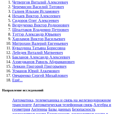
Четвергов Виталий Алексеевич
Черемисин Василий Титович
Галиев Ильхам Исламович
Нехаев Виктор Алексеевич
Сидоров Олег Алексеевич
Ведрученко Виктор Родионович
Шпалтаков Владимир Петрович
Тэттэр Александр Юрьевич
Харламов Виктор Васильевич
Митрохин Валерий Евгеньевич
Кувалдина Татьяна Борисовна
Лебедев Виталий Матвеевич
Бакланов Александр Алексеевич
Ахмеджанов Равиль Абдраманович
Левкин Григорий Григорьевич
Усманов Юрий Ахкемович
Овчаренко Сергей Михайлович
Ещё...
Направление исследований
Автоматика, телемеханика и связь на железнодорожном
транспорте
Автоматическая телефонная связь
Алгебра и
геометрия
Антенны
Базы данных
Безопасность
жизнедеятельности
Безопасность жизнедеятельности в