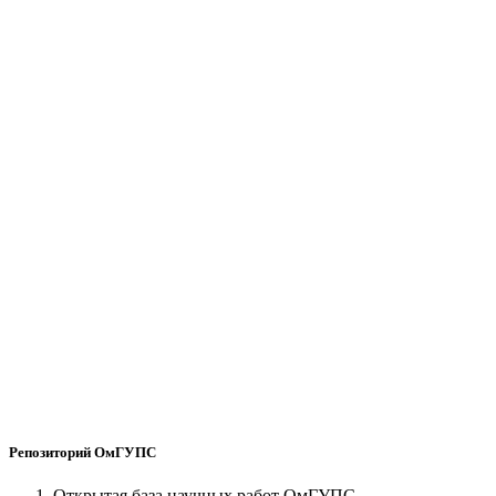
Репозиторий ОмГУПС
Открытая база научных работ ОмГУПС